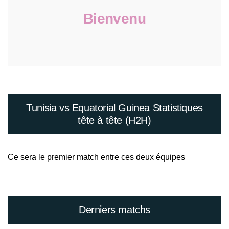
Bienvenu
Tunisia vs Equatorial Guinea Statistiques
tête à tête (H2H)
Ce sera le premier match entre ces deux équipes
Derniers matchs