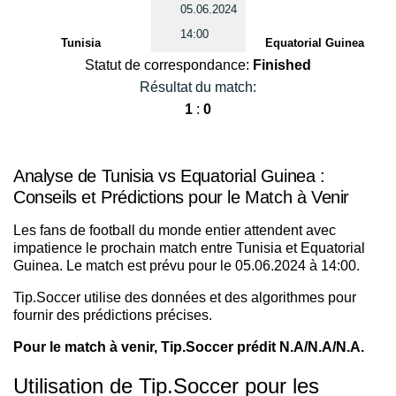
05.06.2024
14:00
Tunisia
Equatorial Guinea
Statut de correspondance:
Finished
Résultat du match:
1
:
0
Analyse de Tunisia vs Equatorial Guinea :
Conseils et Prédictions pour le Match à Venir
Les fans de football du monde entier attendent avec
impatience le prochain match entre Tunisia et Equatorial
Guinea. Le match est prévu pour le 05.06.2024 à 14:00.
Tip.Soccer utilise des données et des algorithmes pour
fournir des prédictions précises.
Pour le match à venir, Tip.Soccer prédit N.A/N.A/N.A.
Utilisation de Tip.Soccer pour les