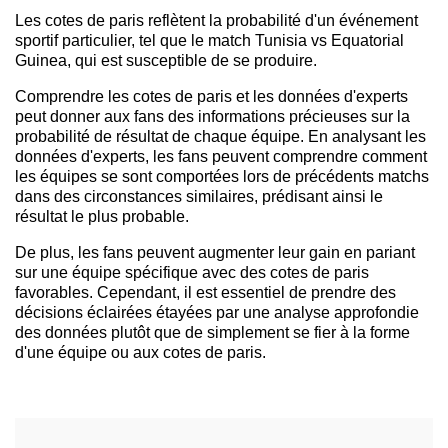
Les cotes de paris reflètent la probabilité d'un événement
sportif particulier, tel que le match Tunisia vs Equatorial
Guinea, qui est susceptible de se produire.
Comprendre les cotes de paris et les données d'experts
peut donner aux fans des informations précieuses sur la
probabilité de résultat de chaque équipe. En analysant les
données d'experts, les fans peuvent comprendre comment
les équipes se sont comportées lors de précédents matchs
dans des circonstances similaires, prédisant ainsi le
résultat le plus probable.
De plus, les fans peuvent augmenter leur gain en pariant
sur une équipe spécifique avec des cotes de paris
favorables. Cependant, il est essentiel de prendre des
décisions éclairées étayées par une analyse approfondie
des données plutôt que de simplement se fier à la forme
d'une équipe ou aux cotes de paris.