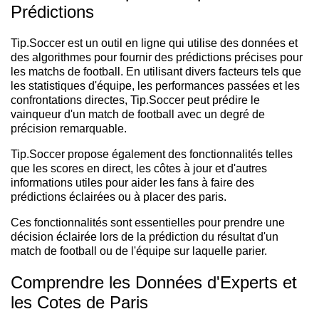
Prédictions
Tip.Soccer est un outil en ligne qui utilise des données et
des algorithmes pour fournir des prédictions précises pour
les matchs de football. En utilisant divers facteurs tels que
les statistiques d'équipe, les performances passées et les
confrontations directes, Tip.Soccer peut prédire le
vainqueur d'un match de football avec un degré de
précision remarquable.
Tip.Soccer propose également des fonctionnalités telles
que les scores en direct, les côtes à jour et d'autres
informations utiles pour aider les fans à faire des
prédictions éclairées ou à placer des paris.
Ces fonctionnalités sont essentielles pour prendre une
décision éclairée lors de la prédiction du résultat d'un
match de football ou de l'équipe sur laquelle parier.
Comprendre les Données d'Experts et
les Cotes de Paris