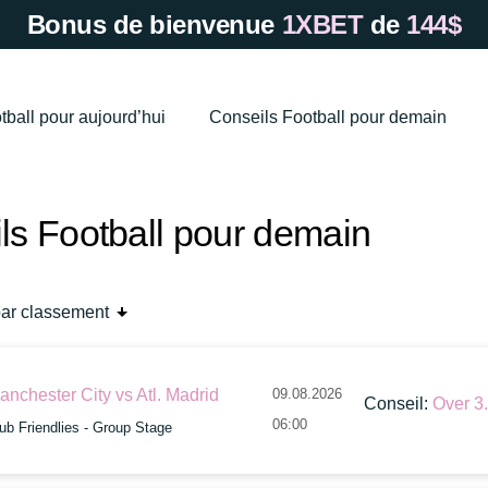
Bonus de bienvenue
1XBET
de
144$
tball pour aujourd’hui
Conseils Football pour demain
ls Football pour demain
ar classement
anchester City vs Atl. Madrid
09.08.2026
Conseil:
Over 3
06:00
ub Friendlies - Group Stage