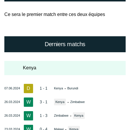
Ce sera le premier match entre ces deux équipes
Derniers matchs
Kenya
D
-
1 - 1
07.06.2024
Kenya
Burundi
W
-
3 - 1
26.03.2024
Kenya
Zimbabwe
W
-
1 - 3
26.03.2024
Zimbabwe
Kenya
W
-
0 - 4
23.03.2024
Malawi
Kenya