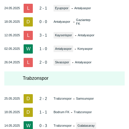
L
-
2 - 1
24.05.2025
Eyupspor
Antalyaspor
Gaziantep
D
-
0 - 0
18.05.2025
Antalyaspor
FK
L
-
3 - 1
12.05.2025
Kayserispor
Antalyaspor
W
-
1 - 0
02.05.2025
Antalyaspor
Konyaspor
L
-
2 - 0
26.04.2025
Sivasspor
Antalyaspor
Trabzonspor
D
-
2 - 2
25.05.2025
Trabzonspor
Samsunspor
D
-
1 - 1
18.05.2025
Bodrum FK
Trabzonspor
W
-
0 - 3
14.05.2025
Trabzonspor
Galatasaray