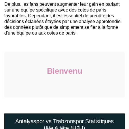
De plus, les fans peuvent augmenter leur gain en pariant
sur une équipe spécifique avec des cotes de paris
favorables. Cependant, il est essentiel de prendre des
décisions éclairées étayées par une analyse approfondie
des données plutôt que de simplement se fier à la forme
d'une équipe ou aux cotes de paris.
Bienvenu
Antalyaspor vs Trabzonspor Statistiques
tête à tête (H2H)