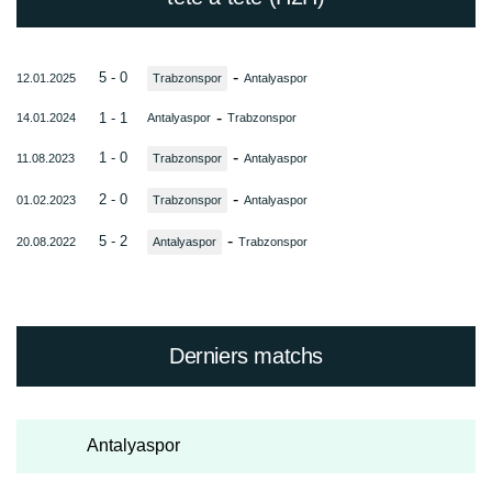
-
5 - 0
12.01.2025
Trabzonspor
Antalyaspor
-
1 - 1
14.01.2024
Antalyaspor
Trabzonspor
-
1 - 0
11.08.2023
Trabzonspor
Antalyaspor
-
2 - 0
01.02.2023
Trabzonspor
Antalyaspor
-
5 - 2
20.08.2022
Antalyaspor
Trabzonspor
Derniers matchs
Antalyaspor