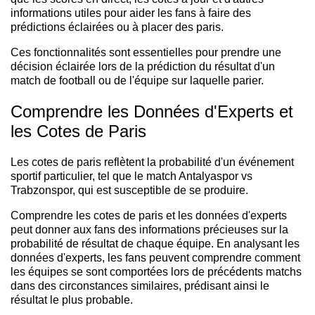
informations utiles pour aider les fans à faire des
prédictions éclairées ou à placer des paris.
Ces fonctionnalités sont essentielles pour prendre une
décision éclairée lors de la prédiction du résultat d'un
match de football ou de l'équipe sur laquelle parier.
Comprendre les Données d'Experts et
les Cotes de Paris
Les cotes de paris reflètent la probabilité d'un événement
sportif particulier, tel que le match Antalyaspor vs
Trabzonspor, qui est susceptible de se produire.
Comprendre les cotes de paris et les données d'experts
peut donner aux fans des informations précieuses sur la
probabilité de résultat de chaque équipe. En analysant les
données d'experts, les fans peuvent comprendre comment
les équipes se sont comportées lors de précédents matchs
dans des circonstances similaires, prédisant ainsi le
résultat le plus probable.