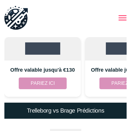
Offre valable jusqu'à €130
Offre valable ju
PARIEZ ICI
PARIEZ I
Trelleborg vs Brage Prédictions