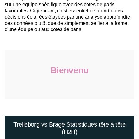
sur une équipe spécifique avec des cotes de paris
favorables. Cependant, il est essentiel de prendre des
décisions éclairées étayées par une analyse approfondie
des données plutôt que de simplement se fier à la forme
d'une équipe ou aux cotes de paris.
Bienvenu
Trelleborg vs Brage Statistiques tête à tête
(H2H)