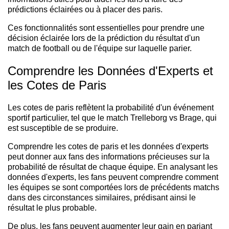
prédictions éclairées ou à placer des paris.
Ces fonctionnalités sont essentielles pour prendre une
décision éclairée lors de la prédiction du résultat d'un
match de football ou de l'équipe sur laquelle parier.
Comprendre les Données d'Experts et
les Cotes de Paris
Les cotes de paris reflètent la probabilité d'un événement
sportif particulier, tel que le match Trelleborg vs Brage, qui
est susceptible de se produire.
Comprendre les cotes de paris et les données d'experts
peut donner aux fans des informations précieuses sur la
probabilité de résultat de chaque équipe. En analysant les
données d'experts, les fans peuvent comprendre comment
les équipes se sont comportées lors de précédents matchs
dans des circonstances similaires, prédisant ainsi le
résultat le plus probable.
De plus, les fans peuvent augmenter leur gain en pariant