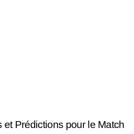
s et Prédictions pour le Match