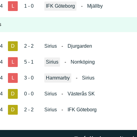
24
L
1 - 0
IFK Göteborg
-
Mjällby
s
24
D
2 - 2
Sirius
-
Djurgarden
24
L
5 - 1
Sirius
-
Norrköping
24
L
3 - 0
Hammarby
-
Sirius
24
D
0 - 0
Sirius
-
Västerås SK
24
D
2 - 2
Sirius
-
IFK Göteborg