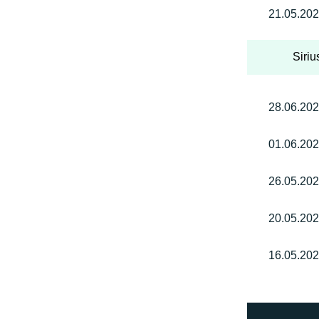
21.05.20
Siriu
28.06.20
01.06.20
26.05.20
20.05.20
16.05.20