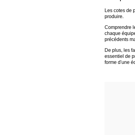
Les cotes de pa
produire.
Comprendre les
chaque équipe
précédents mat
De plus, les f
essentiel de 
forme d'une éq