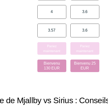
4
3.6
3.57
3.6
Pariez
Pariez
maintenant
maintenant
Bienvenu
Bienvenu 25
130 EUR
EUR
 de Mjallby vs Sirius : Conseil