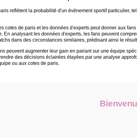
ris reflètent la probabilité d'un événement sportif particulier, t
 cotes de paris et les données d'experts peut donner aux fans d
. En analysant les données d'experts, les fans peuvent compr
chs dans des circonstances similaires, prédisant ainsi le résult
ans peuvent augmenter leur gain en pariant sur une équipe spéci
prendre des décisions éclairées étayées par une analyse approfo
uipe ou aux cotes de paris.
Bienven