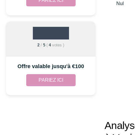
PARIEZ ICI
Nul
2
/
5
(
4
votes
)
Offre valable jusqu'à €100
PARIEZ ICI
Analyse