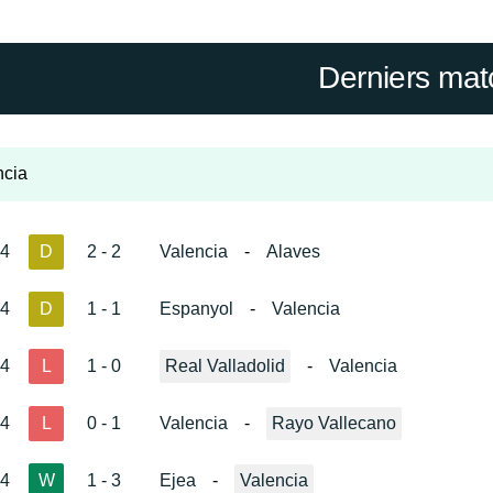
Derniers mat
ncia
24
D
2 - 2
Valencia
-
Alaves
24
D
1 - 1
Espanyol
-
Valencia
24
L
1 - 0
Real Valladolid
-
Valencia
24
L
0 - 1
Valencia
-
Rayo Vallecano
24
W
1 - 3
Ejea
-
Valencia