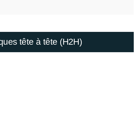
ques tête à tête (H2H)