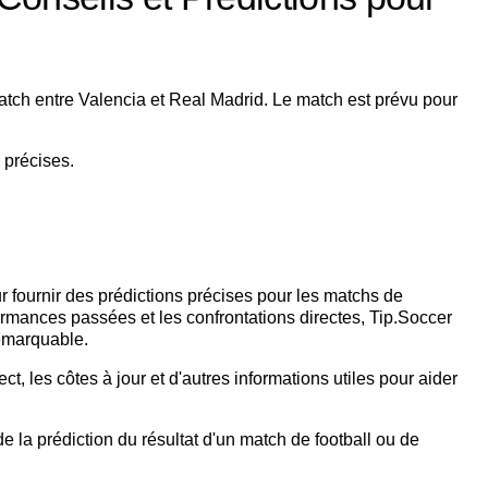
atch entre Valencia et Real Madrid. Le match est prévu pour
 précises.
ur fournir des prédictions précises pour les matchs de
erformances passées et les confrontations directes, Tip.Soccer
remarquable.
t, les côtes à jour et d'autres informations utiles pour aider
e la prédiction du résultat d'un match de football ou de