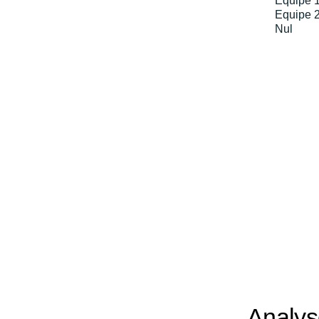
Equipe 1
Equipe 2
Nul
Analys