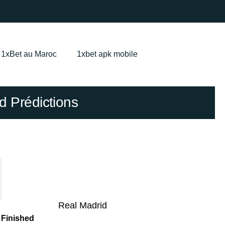
1xBet au Maroc
1xbet apk mobile
d Prédictions
Real Madrid
:
Finished