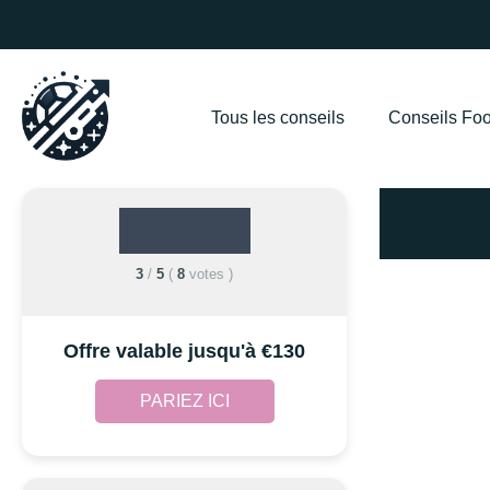
Tous les conseils
Conseils Foo
3
/
5
(
8
votes
)
Offre valable jusqu'à €130
PARIEZ ICI