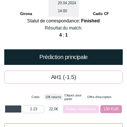
20.04.2024
14:00
Girona
Cadiz CF
Statut de correspondance:
Finished
Résultat du match:
4
:
1
Prédiction principale
AH1 (-1.5)
Cliquez pour
Cotes
10€ returns
Offre d'inscription
parier
2.23
22,0€
Pariez maintenant
130 EUR