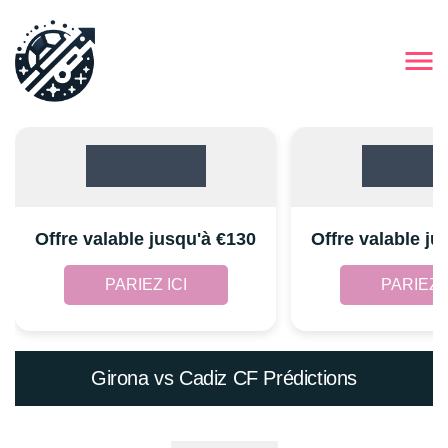
Offre valable jusqu'à €130
Offre valable ju
PARIEZ ICI
PARIEZ I
Girona vs Cadiz CF Prédictions