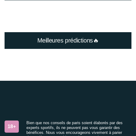
Meilleures prédictions🔥
Bien que nos conseils de paris soient élaborés par des
18+
experts sportifs, ils ne peuvent pas vous garantir des
bénéfices. Nous vous encourageons vivement à parier