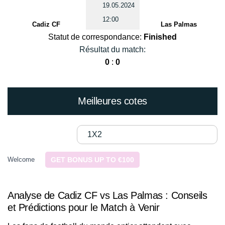
19.05.2024
12:00
Cadiz CF
Las Palmas
Statut de correspondance:
Finished
Résultat du match:
0
:
0
Meilleures cotes
1X2
Welcome
GET BONUS UP TO €100
Analyse de Cadiz CF vs Las Palmas : Conseils
et Prédictions pour le Match à Venir