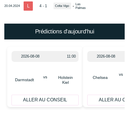
Las
L
-
4 - 1
20.04.2024
Celta Vigo
Palmas
Prédictions d'aujourd'hui
2026-08-08
11:00
2026-08-08
vs
vs
Holstein
Chelsea
Darmstadt
Kiel
ALLER AU CONSEIL
ALLER AU C