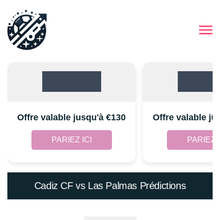
Offre valable jusqu'à €130
Offre valable ju
PARIEZ ICI
PARIEZ I
Cadiz CF vs Las Palmas Prédictions