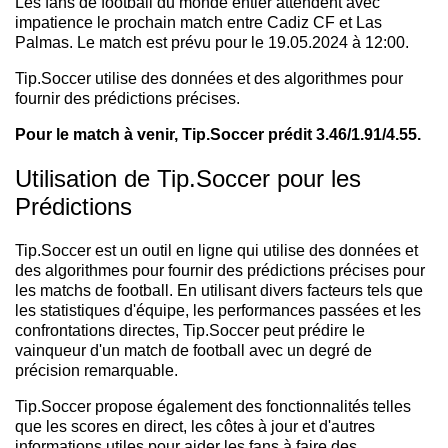
Les fans de football du monde entier attendent avec
impatience le prochain match entre Cadiz CF et Las
Palmas. Le match est prévu pour le 19.05.2024 à 12:00.
Tip.Soccer utilise des données et des algorithmes pour
fournir des prédictions précises.
Pour le match à venir, Tip.Soccer prédit 3.46/1.91/4.55.
Utilisation de Tip.Soccer pour les
Prédictions
Tip.Soccer est un outil en ligne qui utilise des données et
des algorithmes pour fournir des prédictions précises pour
les matchs de football. En utilisant divers facteurs tels que
les statistiques d'équipe, les performances passées et les
confrontations directes, Tip.Soccer peut prédire le
vainqueur d'un match de football avec un degré de
précision remarquable.
Tip.Soccer propose également des fonctionnalités telles
que les scores en direct, les côtes à jour et d'autres
informations utiles pour aider les fans à faire des