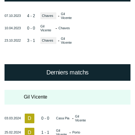
Gil
-
4 - 2
07.10.2023
Chaves
Vicente
Gil
-
0 - 0
10.04.2023
Chaves
Vicente
Gil
-
3 - 1
23.10.2022
Chaves
Vicente
Derniers matchs
Gil Vicente
Gil
D
-
0 - 0
03.03.2024
Casa Pia
Vicente
Gil
D
-
1 - 1
25.02.2024
Porto
Vicente