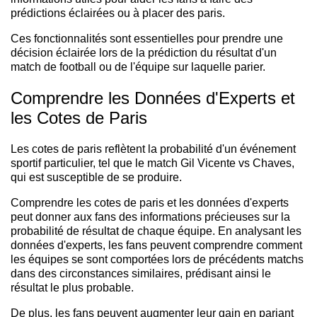
prédictions éclairées ou à placer des paris.
Ces fonctionnalités sont essentielles pour prendre une
décision éclairée lors de la prédiction du résultat d'un
match de football ou de l'équipe sur laquelle parier.
Comprendre les Données d'Experts et
les Cotes de Paris
Les cotes de paris reflètent la probabilité d'un événement
sportif particulier, tel que le match Gil Vicente vs Chaves,
qui est susceptible de se produire.
Comprendre les cotes de paris et les données d'experts
peut donner aux fans des informations précieuses sur la
probabilité de résultat de chaque équipe. En analysant les
données d'experts, les fans peuvent comprendre comment
les équipes se sont comportées lors de précédents matchs
dans des circonstances similaires, prédisant ainsi le
résultat le plus probable.
De plus, les fans peuvent augmenter leur gain en pariant