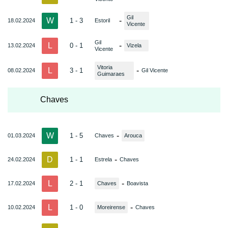
Gil
W
-
1 - 3
18.02.2024
Estoril
Vicente
Gil
L
-
0 - 1
13.02.2024
Vizela
Vicente
Vitoria
L
-
3 - 1
08.02.2024
Gil Vicente
Guimaraes
Chaves
W
-
1 - 5
01.03.2024
Chaves
Arouca
D
-
1 - 1
24.02.2024
Estrela
Chaves
L
-
2 - 1
17.02.2024
Chaves
Boavista
L
-
1 - 0
10.02.2024
Moreirense
Chaves