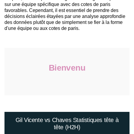
sur une équipe spécifique avec des cotes de paris
favorables. Cependant, il est essentiel de prendre des
décisions éclairées étayées par une analyse approfondie
des données plutôt que de simplement se fier à la forme
d'une équipe ou aux cotes de paris.
Bienvenu
Gil Vicente vs Chaves Statistiques tête à
tête (H2H)