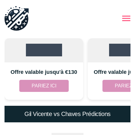
Offre valable jusqu'à €130
Offre valable ju
PARIEZ ICI
PARIEZ I
Gil Vicente vs Chaves Prédictions