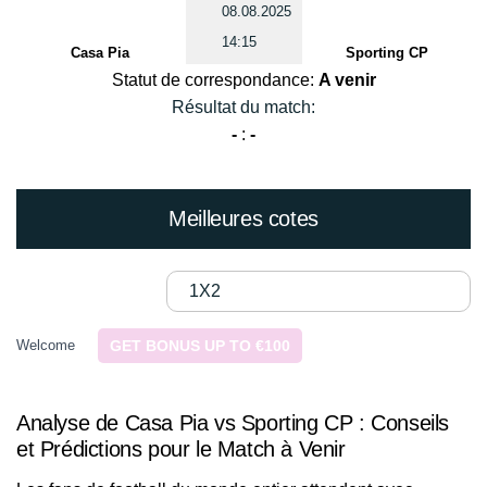
08.08.2025
14:15
Casa Pia
Sporting CP
Statut de correspondance:
A venir
Résultat du match:
-
:
-
Meilleures cotes
1X2
Welcome
GET BONUS UP TO €100
Analyse de Casa Pia vs Sporting CP : Conseils
et Prédictions pour le Match à Venir