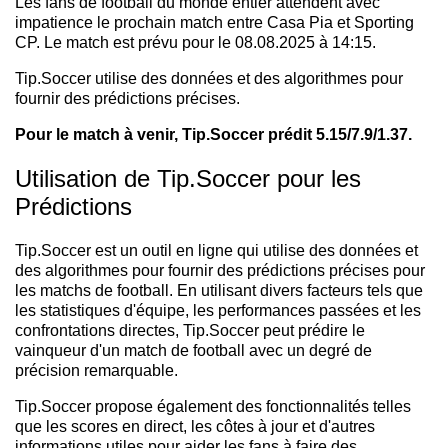
Les fans de football du monde entier attendent avec
impatience le prochain match entre Casa Pia et Sporting
CP. Le match est prévu pour le 08.08.2025 à 14:15.
Tip.Soccer utilise des données et des algorithmes pour
fournir des prédictions précises.
Pour le match à venir, Tip.Soccer prédit 5.15/7.9/1.37.
Utilisation de Tip.Soccer pour les
Prédictions
Tip.Soccer est un outil en ligne qui utilise des données et
des algorithmes pour fournir des prédictions précises pour
les matchs de football. En utilisant divers facteurs tels que
les statistiques d'équipe, les performances passées et les
confrontations directes, Tip.Soccer peut prédire le
vainqueur d'un match de football avec un degré de
précision remarquable.
Tip.Soccer propose également des fonctionnalités telles
que les scores en direct, les côtes à jour et d'autres
informations utiles pour aider les fans à faire des