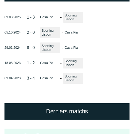
Sporting
-
1 - 3
09.03.2025
Casa Pia
Lisbon
Sporting
-
2 - 0
05.10.2024
Casa Pia
Lisbon
Sporting
-
8 - 0
29.01.2024
Casa Pia
Lisbon
Sporting
-
1 - 2
18.08.2023
Casa Pia
Lisbon
Sporting
-
3 - 4
09.04.2023
Casa Pia
Lisbon
Derniers matchs