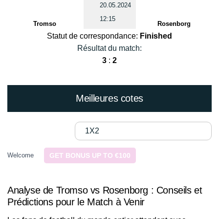
20.05.2024
12:15
Tromso
Rosenborg
Statut de correspondance:
Finished
Résultat du match:
3
:
2
Meilleures cotes
1X2
Welcome
GET BONUS UP TO €100
Analyse de Tromso vs Rosenborg : Conseils et
Prédictions pour le Match à Venir