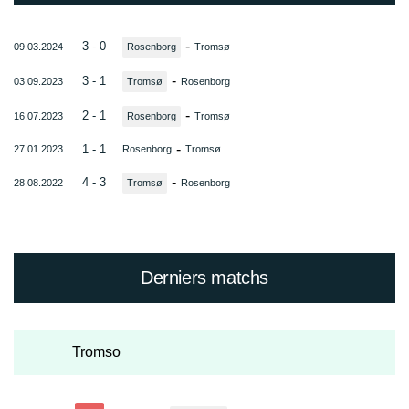
-
3 - 0
09.03.2024
Rosenborg
Tromsø
-
3 - 1
03.09.2023
Tromsø
Rosenborg
-
2 - 1
16.07.2023
Rosenborg
Tromsø
-
1 - 1
27.01.2023
Rosenborg
Tromsø
-
4 - 3
28.08.2022
Tromsø
Rosenborg
Derniers matchs
Tromso