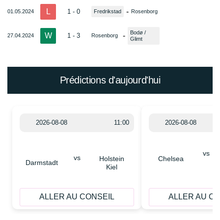
L
-
1 - 0
01.05.2024
Fredrikstad
Rosenborg
Bodø /
W
-
1 - 3
27.04.2024
Rosenborg
Glimt
Prédictions d'aujourd'hui
2026-08-08
11:00
2026-08-08
vs
vs
Holstein
Chelsea
Darmstadt
Kiel
ALLER AU CONSEIL
ALLER AU C