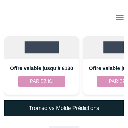
Offre valable jusqu'à €130
Offre valable ju
PARIEZ ICI
PARIEZ I
Tromso vs Molde Prédictions