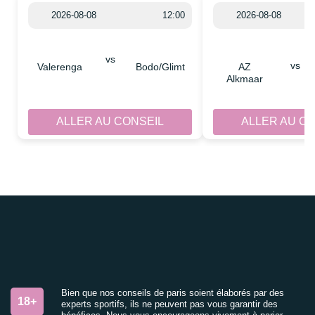
2026-08-08
12:00
2026-08-08
vs
vs
Valerenga
Bodo/Glimt
AZ
Alkmaar
ALLER AU CONSEIL
ALLER AU C
Bien que nos conseils de paris soient élaborés par des
18+
experts sportifs, ils ne peuvent pas vous garantir des