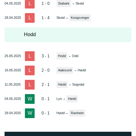
L
-
1 - 0
04.05.2025
Stabæk
Skeid
L
-
1 - 4
28.04.2025
Skeid
Kongsvinger
Hodd
L
-
3 - 1
25.05.2025
Hodd
Odd
L
-
2 - 0
16.05.2025
Aalesund
Hødd
L
-
2 - 1
11.05.2025
Hødd
Sogndal
W
-
0 - 1
04.05.2025
Lyn
Hødd
W
-
0 - 1
29.04.2025
Hødd
Ranheim