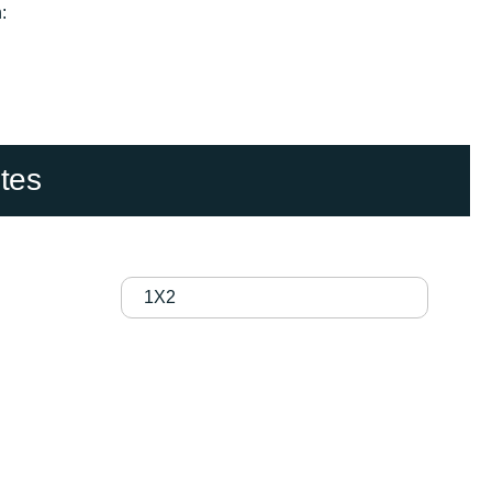
:
otes
1X2