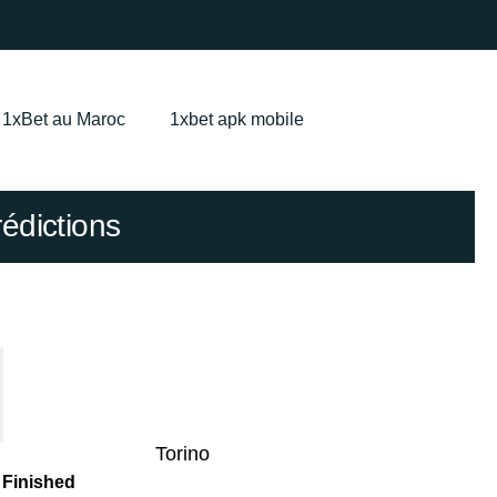
1xBet au Maroc
1xbet apk mobile
édictions
Torino
:
Finished