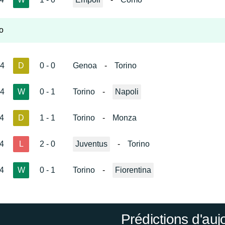
o
24
D
0 - 0
Genoa
-
Torino
24
W
0 - 1
Torino
-
Napoli
24
D
1 - 1
Torino
-
Monza
24
L
2 - 0
Juventus
-
Torino
24
W
0 - 1
Torino
-
Fiorentina
Prédictions d'auj