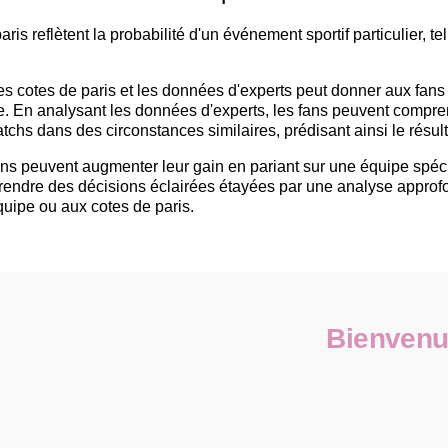
aris reflètent la probabilité d'un événement sportif particulier, t
 cotes de paris et les données d'experts peut donner aux fans d
. En analysant les données d'experts, les fans peuvent compr
chs dans des circonstances similaires, prédisant ainsi le résult
ans peuvent augmenter leur gain en pariant sur une équipe spéci
prendre des décisions éclairées étayées par une analyse approfo
uipe ou aux cotes de paris.
Bienven