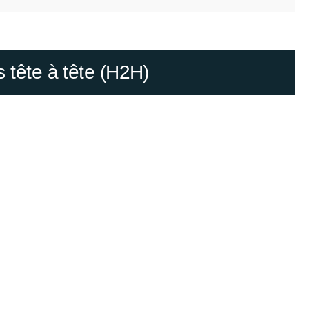
s tête à tête (H2H)