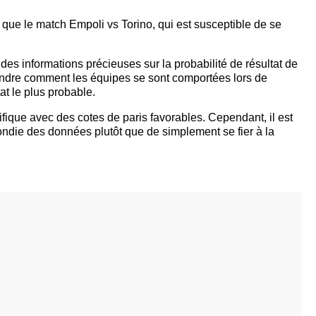
el que le match Empoli vs Torino, qui est susceptible de se
es informations précieuses sur la probabilité de résultat de
endre comment les équipes se sont comportées lors de
at le plus probable.
fique avec des cotes de paris favorables. Cependant, il est
ndie des données plutôt que de simplement se fier à la
u