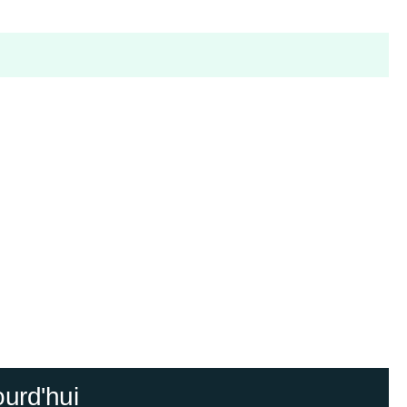
ourd'hui