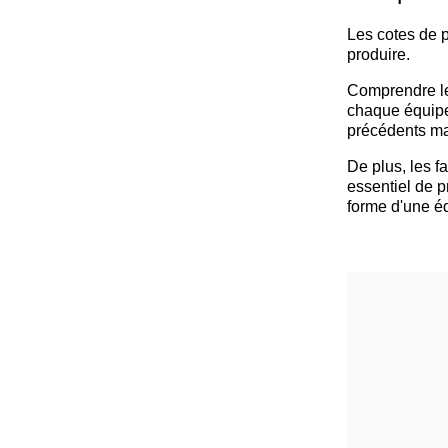
Les cotes de p
produire.
Comprendre les
chaque équipe
précédents mat
De plus, les f
essentiel de 
forme d'une éq