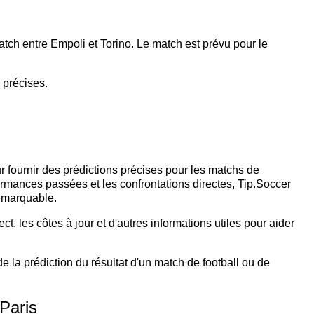
tch entre Empoli et Torino. Le match est prévu pour le
 précises.
ur fournir des prédictions précises pour les matchs de
erformances passées et les confrontations directes, Tip.Soccer
remarquable.
t, les côtes à jour et d'autres informations utiles pour aider
e la prédiction du résultat d'un match de football ou de
Paris