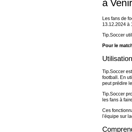
à Veni
Les fans de fo
13.12.2024 à 
Tip.Soccer uti
Pour le match
Utilisati
Tip.Soccer est
football. En u
peut prédire l
Tip.Soccer pro
les fans à fai
Ces fonctionna
l'équipe sur la
Comprendr