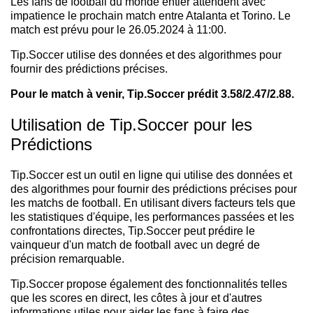
Les fans de football du monde entier attendent avec
impatience le prochain match entre Atalanta et Torino. Le
match est prévu pour le 26.05.2024 à 11:00.
Tip.Soccer utilise des données et des algorithmes pour
fournir des prédictions précises.
Pour le match à venir, Tip.Soccer prédit 3.58/2.47/2.88.
Utilisation de Tip.Soccer pour les
Prédictions
Tip.Soccer est un outil en ligne qui utilise des données et
des algorithmes pour fournir des prédictions précises pour
les matchs de football. En utilisant divers facteurs tels que
les statistiques d'équipe, les performances passées et les
confrontations directes, Tip.Soccer peut prédire le
vainqueur d'un match de football avec un degré de
précision remarquable.
Tip.Soccer propose également des fonctionnalités telles
que les scores en direct, les côtes à jour et d'autres
informations utiles pour aider les fans à faire des