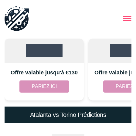
Offre valable jusqu'à €130
Offre valable ju
PARIEZ ICI
PARIEZ I
Atalanta vs Torino Prédictions