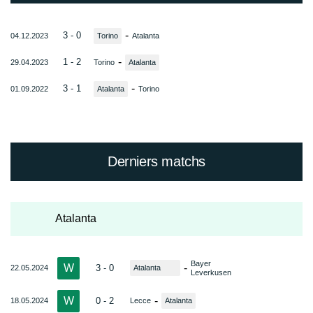
-
3 - 0
04.12.2023
Torino
Atalanta
-
1 - 2
29.04.2023
Torino
Atalanta
-
3 - 1
01.09.2022
Atalanta
Torino
Derniers matchs
Atalanta
Bayer
W
-
3 - 0
22.05.2024
Atalanta
Leverkusen
W
-
0 - 2
18.05.2024
Lecce
Atalanta