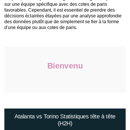
sur une équipe spécifique avec des cotes de paris
favorables. Cependant, il est essentiel de prendre des
décisions éclairées étayées par une analyse approfondie
des données plutôt que de simplement se fier à la forme
d'une équipe ou aux cotes de paris.
Bienvenu
Atalanta vs Torino Statistiques tête à tête
(H2H)