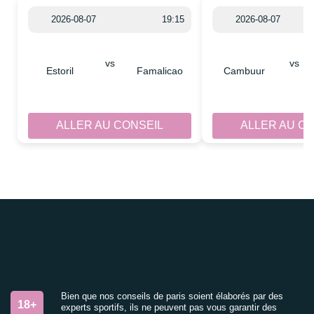
2026-08-07
19:15
2026-08-07
vs
vs
Estoril
Famalicao
Cambuur
ALLER AU CONSEIL
ALLER AU C
Bien que nos conseils de paris soient élaborés par des
18+
experts sportifs, ils ne peuvent pas vous garantir des