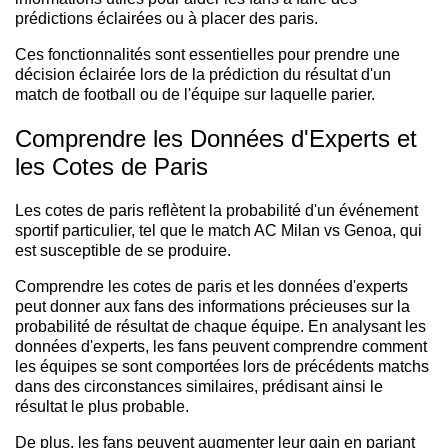
prédictions éclairées ou à placer des paris.
Ces fonctionnalités sont essentielles pour prendre une
décision éclairée lors de la prédiction du résultat d'un
match de football ou de l'équipe sur laquelle parier.
Comprendre les Données d'Experts et
les Cotes de Paris
Les cotes de paris reflètent la probabilité d'un événement
sportif particulier, tel que le match AC Milan vs Genoa, qui
est susceptible de se produire.
Comprendre les cotes de paris et les données d'experts
peut donner aux fans des informations précieuses sur la
probabilité de résultat de chaque équipe. En analysant les
données d'experts, les fans peuvent comprendre comment
les équipes se sont comportées lors de précédents matchs
dans des circonstances similaires, prédisant ainsi le
résultat le plus probable.
De plus, les fans peuvent augmenter leur gain en pariant