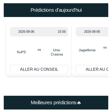
Prédictions d'aujourd'hui
2026-08-06
15:00
2026-08-06
vs
vs
Univ.
Jagiellonia
KuPS
Craiova
ALLER AU CONSEIL
ALLER AU C
Meilleures prédictions🔥