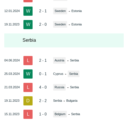
W
-
2 - 1
12.01.2024
Sweden
Estonia
W
-
2 - 0
19.11.2023
Sweden
Estonia
Serbia
L
-
2 - 1
04.06.2024
Austria
Serbia
W
-
0 - 1
25.03.2024
Cyprus
Serbia
L
-
4 - 0
21.03.2024
Russia
Serbia
D
-
2 - 2
19.11.2023
Serbia
Bulgaria
L
-
1 - 0
15.11.2023
Belgium
Serbia