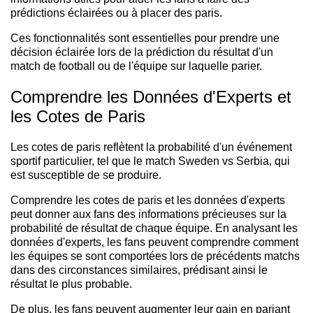
prédictions éclairées ou à placer des paris.
Ces fonctionnalités sont essentielles pour prendre une
décision éclairée lors de la prédiction du résultat d'un
match de football ou de l'équipe sur laquelle parier.
Comprendre les Données d'Experts et
les Cotes de Paris
Les cotes de paris reflètent la probabilité d'un événement
sportif particulier, tel que le match Sweden vs Serbia, qui
est susceptible de se produire.
Comprendre les cotes de paris et les données d'experts
peut donner aux fans des informations précieuses sur la
probabilité de résultat de chaque équipe. En analysant les
données d'experts, les fans peuvent comprendre comment
les équipes se sont comportées lors de précédents matchs
dans des circonstances similaires, prédisant ainsi le
résultat le plus probable.
De plus, les fans peuvent augmenter leur gain en pariant