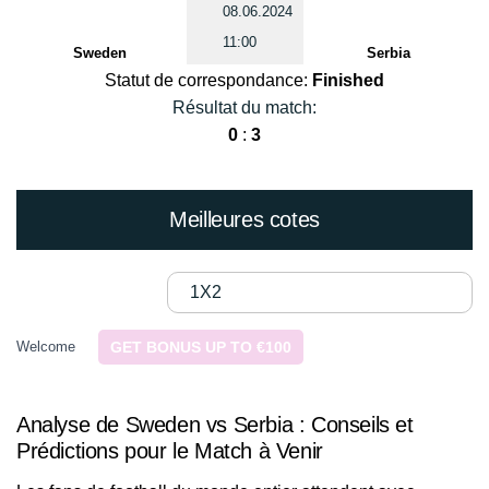
08.06.2024
11:00
Sweden
Serbia
Statut de correspondance:
Finished
Résultat du match:
0
:
3
Meilleures cotes
1X2
Welcome
GET BONUS UP TO €100
Analyse de Sweden vs Serbia : Conseils et
Prédictions pour le Match à Venir