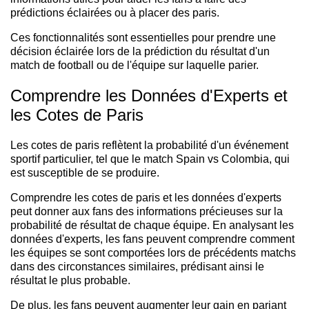
prédictions éclairées ou à placer des paris.
Ces fonctionnalités sont essentielles pour prendre une
décision éclairée lors de la prédiction du résultat d'un
match de football ou de l'équipe sur laquelle parier.
Comprendre les Données d'Experts et
les Cotes de Paris
Les cotes de paris reflètent la probabilité d'un événement
sportif particulier, tel que le match Spain vs Colombia, qui
est susceptible de se produire.
Comprendre les cotes de paris et les données d'experts
peut donner aux fans des informations précieuses sur la
probabilité de résultat de chaque équipe. En analysant les
données d'experts, les fans peuvent comprendre comment
les équipes se sont comportées lors de précédents matchs
dans des circonstances similaires, prédisant ainsi le
résultat le plus probable.
De plus, les fans peuvent augmenter leur gain en pariant