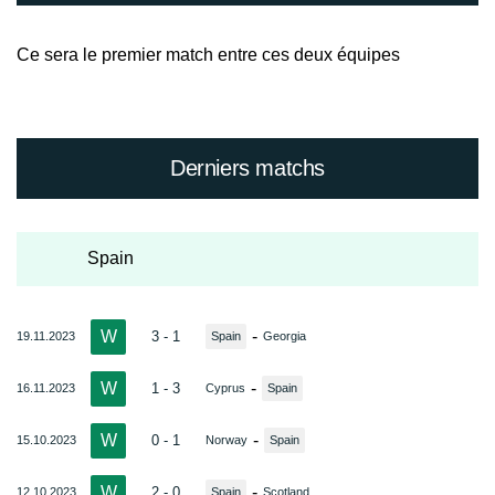
Ce sera le premier match entre ces deux équipes
Derniers matchs
Spain
W
-
3 - 1
19.11.2023
Spain
Georgia
W
-
1 - 3
16.11.2023
Cyprus
Spain
W
-
0 - 1
15.10.2023
Norway
Spain
W
-
2 - 0
12.10.2023
Spain
Scotland