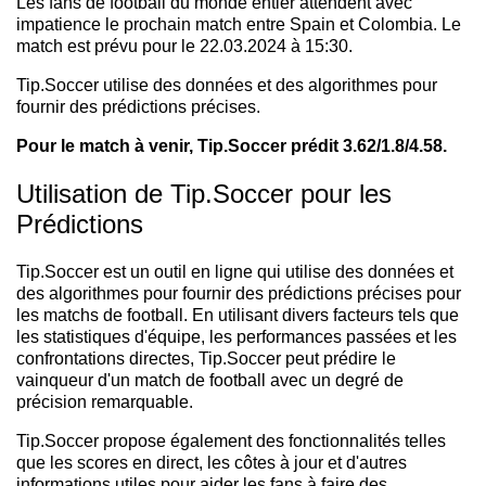
Les fans de football du monde entier attendent avec
impatience le prochain match entre Spain et Colombia. Le
match est prévu pour le 22.03.2024 à 15:30.
Tip.Soccer utilise des données et des algorithmes pour
fournir des prédictions précises.
Pour le match à venir, Tip.Soccer prédit 3.62/1.8/4.58.
Utilisation de Tip.Soccer pour les
Prédictions
Tip.Soccer est un outil en ligne qui utilise des données et
des algorithmes pour fournir des prédictions précises pour
les matchs de football. En utilisant divers facteurs tels que
les statistiques d'équipe, les performances passées et les
confrontations directes, Tip.Soccer peut prédire le
vainqueur d'un match de football avec un degré de
précision remarquable.
Tip.Soccer propose également des fonctionnalités telles
que les scores en direct, les côtes à jour et d'autres
informations utiles pour aider les fans à faire des