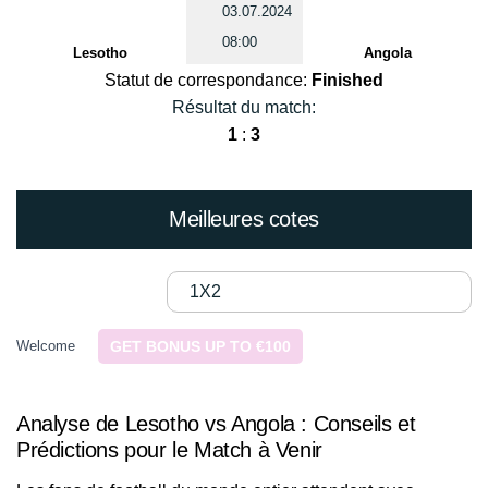
03.07.2024
08:00
Lesotho
Angola
Statut de correspondance:
Finished
Résultat du match:
1
:
3
Meilleures cotes
1X2
Welcome
GET BONUS UP TO €100
Analyse de Lesotho vs Angola : Conseils et
Prédictions pour le Match à Venir