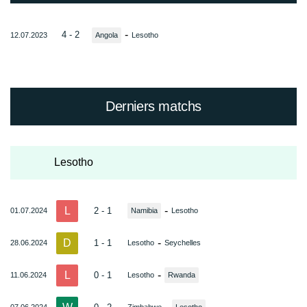
-
4 - 2
12.07.2023
Angola
Lesotho
Derniers matchs
Lesotho
L
-
2 - 1
01.07.2024
Namibia
Lesotho
D
-
1 - 1
28.06.2024
Lesotho
Seychelles
L
-
0 - 1
11.06.2024
Lesotho
Rwanda