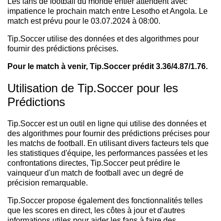
Les fans de football du monde entier attendent avec
impatience le prochain match entre Lesotho et Angola. Le
match est prévu pour le 03.07.2024 à 08:00.
Tip.Soccer utilise des données et des algorithmes pour
fournir des prédictions précises.
Pour le match à venir, Tip.Soccer prédit 3.36/4.87/1.76.
Utilisation de Tip.Soccer pour les
Prédictions
Tip.Soccer est un outil en ligne qui utilise des données et
des algorithmes pour fournir des prédictions précises pour
les matchs de football. En utilisant divers facteurs tels que
les statistiques d'équipe, les performances passées et les
confrontations directes, Tip.Soccer peut prédire le
vainqueur d'un match de football avec un degré de
précision remarquable.
Tip.Soccer propose également des fonctionnalités telles
que les scores en direct, les côtes à jour et d'autres
informations utiles pour aider les fans à faire des