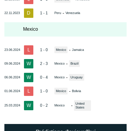
D
-
1 - 1
22.11.2023
Peru
Venezuela
Mexico
L
-
1 - 0
23.06.2024
Mexico
Jamaica
W
-
2 - 3
09.06.2024
Mexico
Brazil
W
-
0 - 4
06.06.2024
Mexico
Uruguay
L
-
1 - 0
01.06.2024
Mexico
Bolivia
United
W
-
0 - 2
25.03.2024
Mexico
States