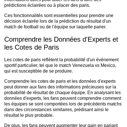
prédictions éclairées ou à placer des paris.
Ces fonctionnalités sont essentielles pour prendre une
décision éclairée lors de la prédiction du résultat d'un
match de football ou de l'équipe sur laquelle parier.
Comprendre les Données d'Experts et
les Cotes de Paris
Les cotes de paris reflètent la probabilité d'un événement
sportif particulier, tel que le match Venezuela vs Mexico,
qui est susceptible de se produire.
Comprendre les cotes de paris et les données d'experts
peut donner aux fans des informations précieuses sur la
probabilité de résultat de chaque équipe. En analysant les
données d'experts, les fans peuvent comprendre comment
les équipes se sont comportées lors de précédents matchs
dans des circonstances similaires, prédisant ainsi le
résultat le plus probable.
De plus, les fans peuvent augmenter leur gain en pariant