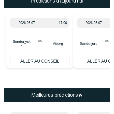
Prédictions d'aujourd'hui
2026-08-07
17:00
2026-08-07
vs
vs
Sonderjysk
Viborg
Sandefjord
e
ALLER AU CONSEIL
ALLER AU C
Meilleures prédictions🔥