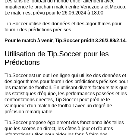
Les fans de football du monde entier attendent avec
impatience le prochain match entre Venezuela et Mexico.
Le match est prévu pour le 26.06.2024 à 18:00.
Tip.Soccer utilise des données et des algorithmes pour
fournir des prédictions précises.
Pour le match à venir, Tip.Soccer prédit 3.26/3.88/2.14.
Utilisation de Tip.Soccer pour les
Prédictions
Tip.Soccer est un outil en ligne qui utilise des données et
des algorithmes pour fournir des prédictions précises pour
les matchs de football. En utilisant divers facteurs tels que
les statistiques d'équipe, les performances passées et les
confrontations directes, Tip.Soccer peut prédire le
vainqueur d'un match de football avec un degré de
précision remarquable.
Tip.Soccer propose également des fonctionnalités telles
que les scores en direct, les côtes à jour et d'autres
informations utiles pour aider les fans à faire des