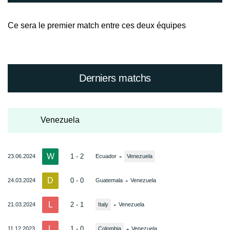
Ce sera le premier match entre ces deux équipes
Derniers matchs
Venezuela
W
-
1 - 2
23.06.2024
Ecuador
Venezuela
D
-
0 - 0
24.03.2024
Guatemala
Venezuela
L
-
2 - 1
21.03.2024
Italy
Venezuela
L
-
1 - 0
11.12.2023
Colombia
Venezuela