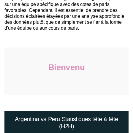
sur une équipe spécifique avec des cotes de paris
favorables. Cependant, il est essentiel de prendre des
décisions éclairées étayées par une analyse approfondie
des données plutôt que de simplement se fier à la forme
d'une équipe ou aux cotes de paris.
Bienvenu
Argentina vs Peru Statistiques tête à tête
(H2H)