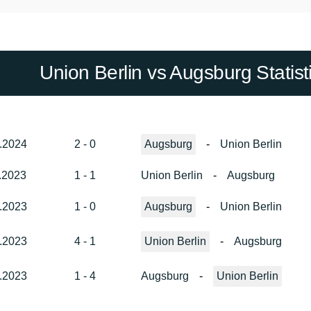
Union Berlin vs Augsburg Statist
.2024
2 - 0
Augsburg
-
Union Berlin
.2023
1 - 1
Union Berlin
-
Augsburg
.2023
1 - 0
Augsburg
-
Union Berlin
.2023
4 - 1
Union Berlin
-
Augsburg
.2023
1 - 4
Augsburg
-
Union Berlin