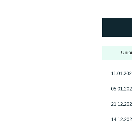
Unio
11.01.20
05.01.20
21.12.20
14.12.20