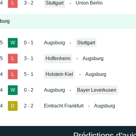
24
L
3 - 2
Stuttgart
-
Union Berlin
burg
25
W
0 - 1
Augsburg
-
Stuttgart
25
L
3 - 1
Hoffenheim
-
Augsburg
24
L
5 - 1
Holstein Kiel
-
Augsburg
24
W
0 - 2
Augsburg
-
Bayer Leverkusen
24
D
2 - 2
Eintracht Frankfurt
-
Augsburg
Prédictions d'auj