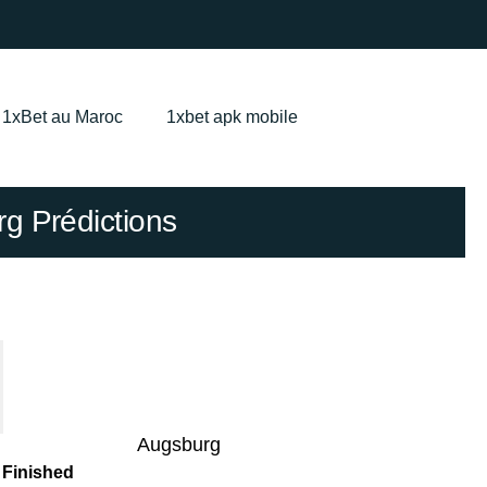
1xBet au Maroc
1xbet apk mobile
rg Prédictions
Augsburg
:
Finished