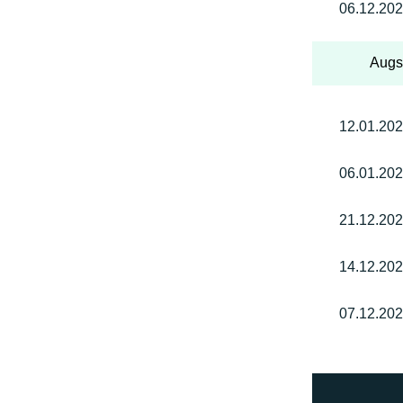
06.12.20
Augs
12.01.20
06.01.20
21.12.20
14.12.20
07.12.20