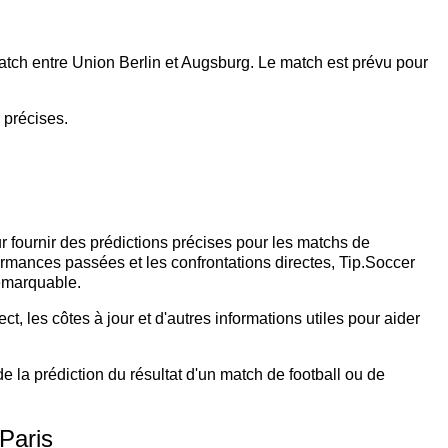
atch entre Union Berlin et Augsburg. Le match est prévu pour
 précises.
ur fournir des prédictions précises pour les matchs de
erformances passées et les confrontations directes, Tip.Soccer
remarquable.
t, les côtes à jour et d'autres informations utiles pour aider
e la prédiction du résultat d'un match de football ou de
Paris