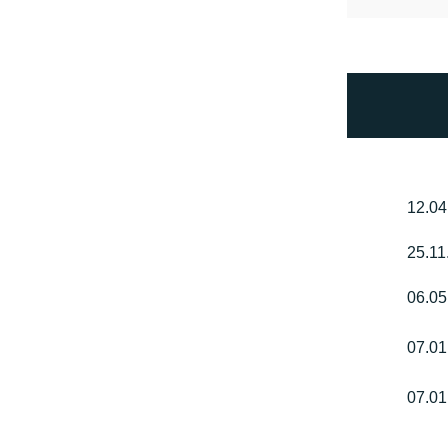
12.04
25.11
06.05
07.01
07.01