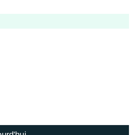
ourd'hui