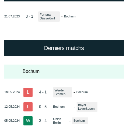
Fortuna
-
3 - 1
21.07.2023
Bochum
Düsseldorf
Derniers matchs
Bochum
Werder
L
-
4 - 1
18.05.2024
Bochum
Bremen
Bayer
L
-
0 - 5
12.05.2024
Bochum
Leverkusen
Union
W
-
3 - 4
05.05.2024
Bochum
Berlin