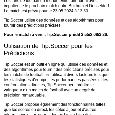
Les fans de football du monde entier attendent avec
impatience le prochain match entre Bochum et Dusseldorf.
Le match est prévu pour le 23.05.2024 à 13:30.
Tip.Soccer utilise des données et des algorithmes pour
fournir des prédictions précises.
Pour le match à venir, Tip.Soccer prédit 3.55/2.08/3.26.
Utilisation de Tip.Soccer pour les
Prédictions
Tip.Soccer est un outil en ligne qui utilise des données et
des algorithmes pour fournir des prédictions précises pour
les matchs de football. En utilisant divers facteurs tels que
les statistiques d'équipe, les performances passées et les
confrontations directes, Tip.Soccer peut prédire le
vainqueur d'un match de football avec un degré de
précision remarquable.
Tip.Soccer propose également des fonctionnalités telles
que les scores en direct, les côtes à jour et d'autres
informations utiles pour aider les fans à faire des