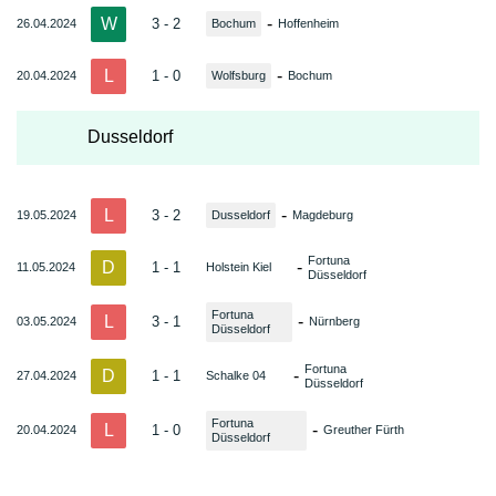
W
-
3 - 2
26.04.2024
Bochum
Hoffenheim
L
-
1 - 0
20.04.2024
Wolfsburg
Bochum
Dusseldorf
L
-
3 - 2
19.05.2024
Dusseldorf
Magdeburg
Fortuna
D
-
1 - 1
11.05.2024
Holstein Kiel
Düsseldorf
Fortuna
L
-
3 - 1
03.05.2024
Nürnberg
Düsseldorf
Fortuna
D
-
1 - 1
27.04.2024
Schalke 04
Düsseldorf
Fortuna
L
-
1 - 0
20.04.2024
Greuther Fürth
Düsseldorf