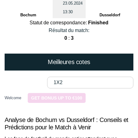
23.05.2024
13:30
Bochum
Dusseldorf
Statut de correspondance:
Finished
Résultat du match:
0
:
3
Meilleures cotes
1X2
Welcome
GET BONUS UP TO €100
Analyse de Bochum vs Dusseldorf : Conseils et
Prédictions pour le Match à Venir