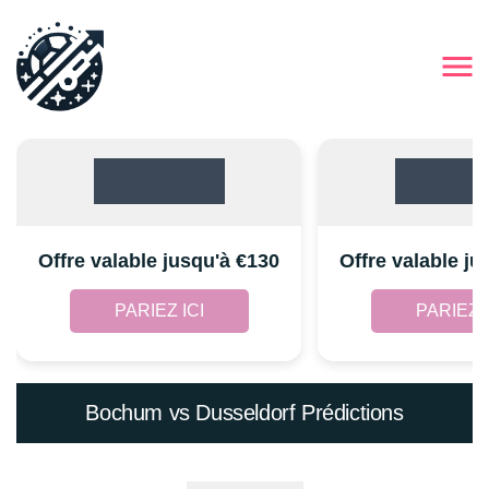
Offre valable jusqu'à €130
Offre valable ju
PARIEZ ICI
PARIEZ I
Bochum vs Dusseldorf Prédictions