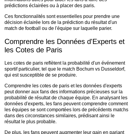
prédictions éclairées ou à placer des paris.
Ces fonctionnalités sont essentielles pour prendre une
décision éclairée lors de la prédiction du résultat d'un
match de football ou de l'équipe sur laquelle parier.
Comprendre les Données d'Experts et
les Cotes de Paris
Les cotes de paris reflètent la probabilité d'un événement
sportif particulier, tel que le match Bochum vs Dusseldorf,
qui est susceptible de se produire.
Comprendre les cotes de paris et les données d'experts
peut donner aux fans des informations précieuses sur la
probabilité de résultat de chaque équipe. En analysant les
données d'experts, les fans peuvent comprendre comment
les équipes se sont comportées lors de précédents matchs
dans des circonstances similaires, prédisant ainsi le
résultat le plus probable.
De plus, les fans peuvent augmenter leur gain en pariant