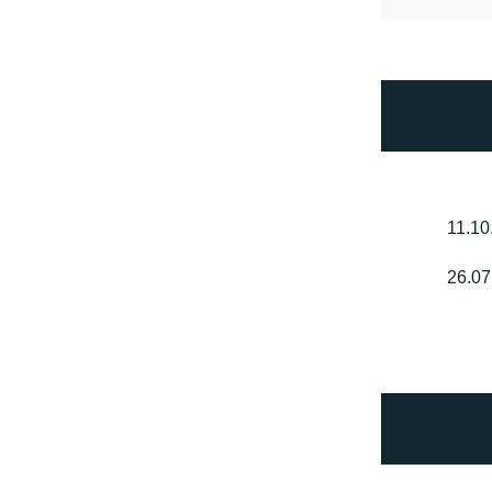
11.10
26.07