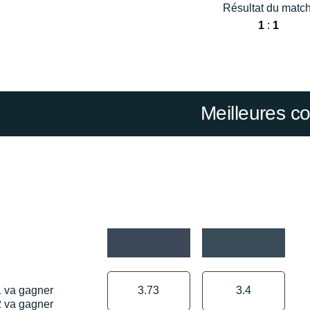
Résultat du match
1
:
1
Meilleures c
 va gagner
3.73
3.4
 va gagner