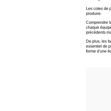
Les cotes de p
produire.
Comprendre les
chaque équipe
précédents mat
De plus, les f
essentiel de 
forme d'une éq