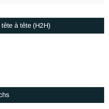
 tête à tête (H2H)
chs