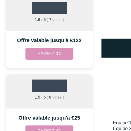
1.6
/
5
(
7
votes
)
Offre valable jusqu'à €122
PARIEZ ICI
1.5
/
5
(
8
votes
)
Offre valable jusqu'à €25
Equipe 1
Equipe 2