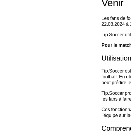
Venir
Les fans de fo
22.03.2024 à 
Tip.Soccer uti
Pour le match
Utilisati
Tip.Soccer est
football. En u
peut prédire l
Tip.Soccer pro
les fans à fai
Ces fonctionna
l'équipe sur la
Comprendr