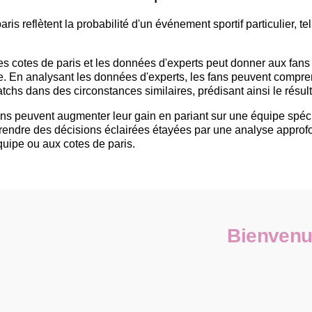
aris reflètent la probabilité d'un événement sportif particulier, t
 cotes de paris et les données d'experts peut donner aux fans d
. En analysant les données d'experts, les fans peuvent compr
chs dans des circonstances similaires, prédisant ainsi le résult
ans peuvent augmenter leur gain en pariant sur une équipe spéci
prendre des décisions éclairées étayées par une analyse approfo
uipe ou aux cotes de paris.
Bienven