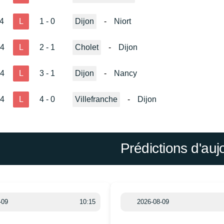
24
L
1 - 0
Dijon
-
Niort
24
L
2 - 1
Cholet
-
Dijon
24
L
3 - 1
Dijon
-
Nancy
24
L
4 - 0
Villefranche
-
Dijon
Prédictions d'auj
-09
10:15
2026-08-09