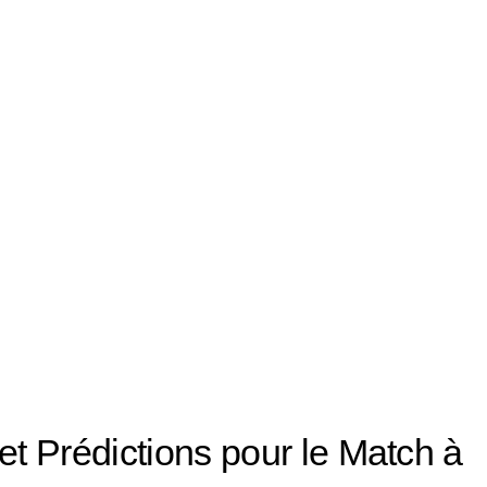
et Prédictions pour le Match à