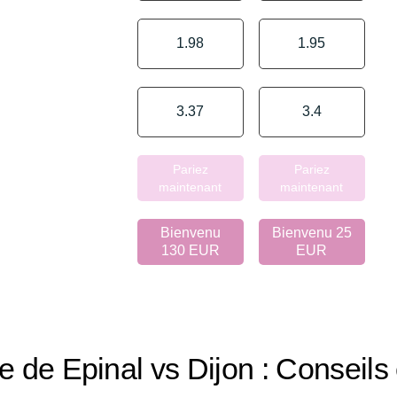
1.98
1.95
3.37
3.4
Pariez
Pariez
maintenant
maintenant
Bienvenu
Bienvenu 25
130 EUR
EUR
 de Epinal vs Dijon : Conseils 