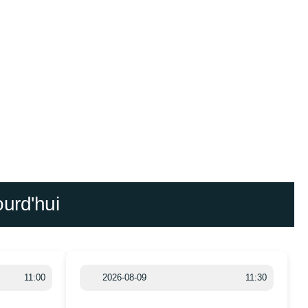
ourd'hui
11:00
2026-08-09
11:30