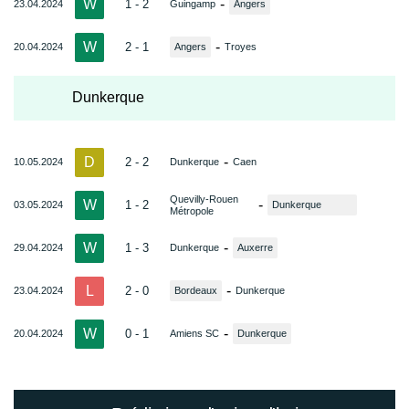
W
-
1 - 2
23.04.2024
Guingamp
Angers
W
-
2 - 1
20.04.2024
Angers
Troyes
Dunkerque
D
-
2 - 2
10.05.2024
Dunkerque
Caen
Quevilly-Rouen
W
-
1 - 2
03.05.2024
Dunkerque
Métropole
W
-
1 - 3
29.04.2024
Dunkerque
Auxerre
L
-
2 - 0
23.04.2024
Bordeaux
Dunkerque
W
-
0 - 1
20.04.2024
Amiens SC
Dunkerque