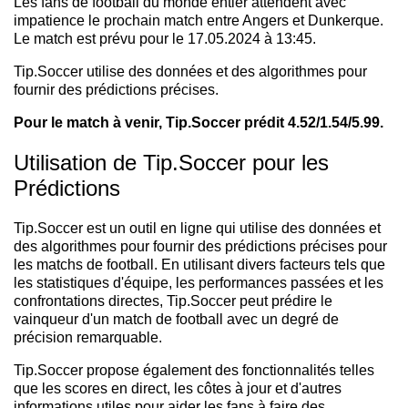
Les fans de football du monde entier attendent avec
impatience le prochain match entre Angers et Dunkerque.
Le match est prévu pour le 17.05.2024 à 13:45.
Tip.Soccer utilise des données et des algorithmes pour
fournir des prédictions précises.
Pour le match à venir, Tip.Soccer prédit 4.52/1.54/5.99.
Utilisation de Tip.Soccer pour les
Prédictions
Tip.Soccer est un outil en ligne qui utilise des données et
des algorithmes pour fournir des prédictions précises pour
les matchs de football. En utilisant divers facteurs tels que
les statistiques d'équipe, les performances passées et les
confrontations directes, Tip.Soccer peut prédire le
vainqueur d'un match de football avec un degré de
précision remarquable.
Tip.Soccer propose également des fonctionnalités telles
que les scores en direct, les côtes à jour et d'autres
informations utiles pour aider les fans à faire des