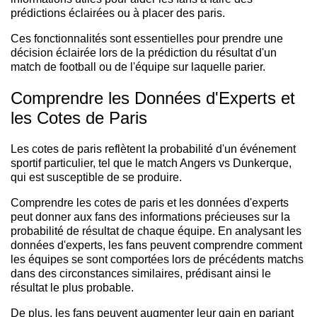
prédictions éclairées ou à placer des paris.
Ces fonctionnalités sont essentielles pour prendre une
décision éclairée lors de la prédiction du résultat d'un
match de football ou de l'équipe sur laquelle parier.
Comprendre les Données d'Experts et
les Cotes de Paris
Les cotes de paris reflètent la probabilité d'un événement
sportif particulier, tel que le match Angers vs Dunkerque,
qui est susceptible de se produire.
Comprendre les cotes de paris et les données d'experts
peut donner aux fans des informations précieuses sur la
probabilité de résultat de chaque équipe. En analysant les
données d'experts, les fans peuvent comprendre comment
les équipes se sont comportées lors de précédents matchs
dans des circonstances similaires, prédisant ainsi le
résultat le plus probable.
De plus, les fans peuvent augmenter leur gain en pariant