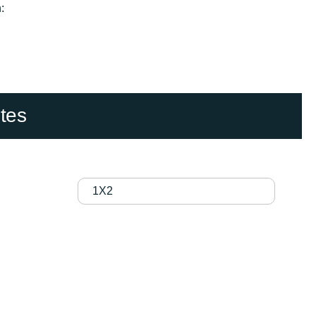
:
otes
1X2