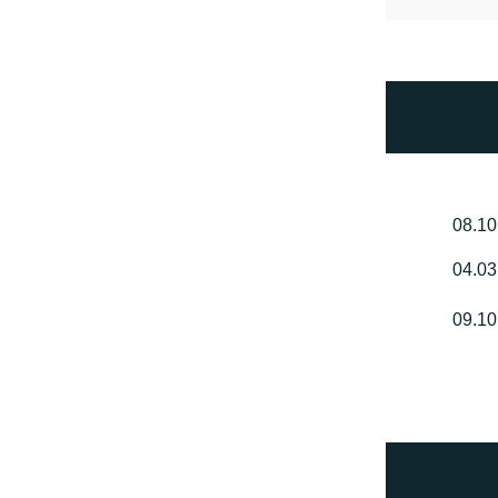
08.10
04.03
09.10