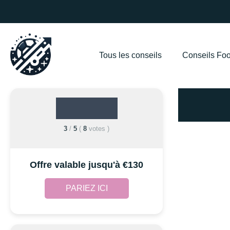
Tous les conseils
Conseils Foo
3
/
5
(
8
votes
)
Offre valable jusqu'à €130
PARIEZ ICI