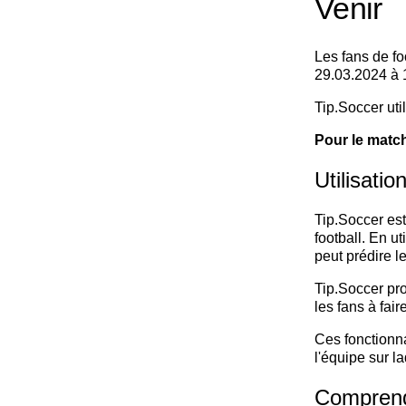
Venir
Les fans de fo
29.03.2024 à 
Tip.Soccer uti
Pour le match
Utilisati
Tip.Soccer est
football. En u
peut prédire l
Tip.Soccer pro
les fans à fai
Ces fonctionna
l'équipe sur la
Comprendr