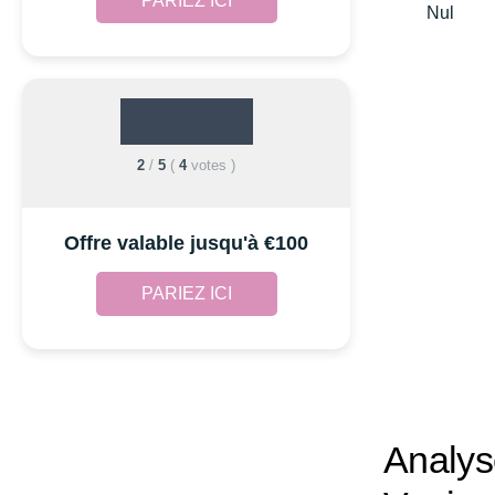
PARIEZ ICI
Nul
2
/
5
(
4
votes
)
Offre valable jusqu'à €100
PARIEZ ICI
Analyse