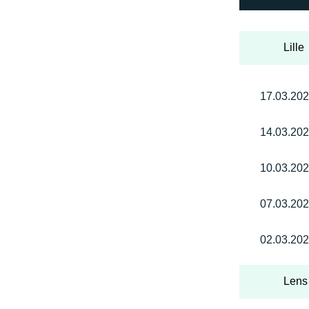
Lille
17.03.20
14.03.20
10.03.20
07.03.20
02.03.20
Lens