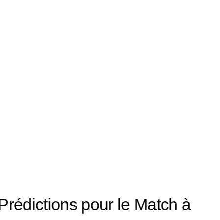
 Prédictions pour le Match à