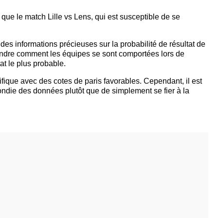
el que le match Lille vs Lens, qui est susceptible de se
es informations précieuses sur la probabilité de résultat de
endre comment les équipes se sont comportées lors de
at le plus probable.
fique avec des cotes de paris favorables. Cependant, il est
ndie des données plutôt que de simplement se fier à la
u