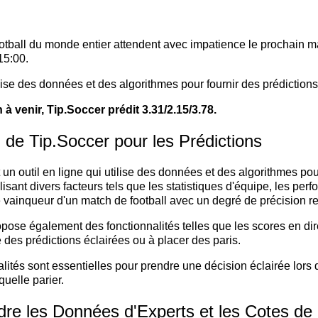
otball du monde entier attendent avec impatience le prochain ma
15:00.
lise des données et des algorithmes pour fournir des prédictions
 à venir, Tip.Soccer prédit 3.31/2.15/3.78.
on de Tip.Soccer pour les Prédictions
 un outil en ligne qui utilise des données et des algorithmes po
tilisant divers facteurs tels que les statistiques d'équipe, les p
e vainqueur d'un match de football avec un degré de précision 
pose également des fonctionnalités telles que les scores en direc
re des prédictions éclairées ou à placer des paris.
lités sont essentielles pour prendre une décision éclairée lors d
quelle parier.
e les Données d'Experts et les Cotes de 