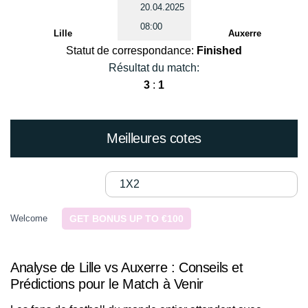
20.04.2025
08:00
Lille
Auxerre
Statut de correspondance:
Finished
Résultat du match:
3
:
1
Meilleures cotes
1X2
Welcome
GET BONUS UP TO €100
Analyse de Lille vs Auxerre : Conseils et
Prédictions pour le Match à Venir