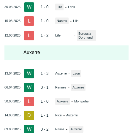
W
-
1 - 0
30.03.2025
Lille
Lens
L
-
1 - 0
15.03.2025
Nantes
Lille
Borussia
L
-
1 - 2
12.03.2025
Lille
Dortmund
Auxerre
W
-
1 - 3
13.04.2025
Auxerre
Lyon
W
-
0 - 1
06.04.2025
Rennes
Auxerre
L
-
1 - 0
30.03.2025
Auxerre
Montpellier
D
-
1 - 1
14.03.2025
Nice
Auxerre
W
-
0 - 2
09.03.2025
Reims
Auxerre