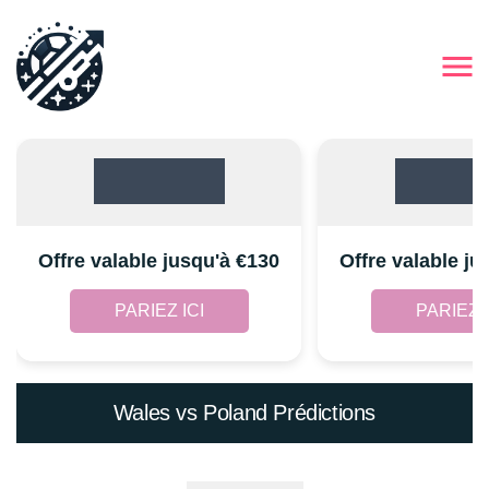
Offre valable jusqu'à €130
Offre valable ju
PARIEZ ICI
PARIEZ I
Wales vs Poland Prédictions