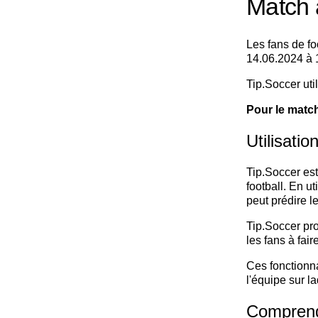
Match 
Les fans de fo
14.06.2024 à 
Tip.Soccer uti
Pour le match
Utilisati
Tip.Soccer est
football. En u
peut prédire l
Tip.Soccer pro
les fans à fai
Ces fonctionna
l'équipe sur la
Comprendr