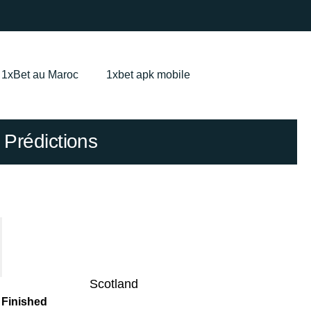
1xBet au Maroc
1xbet apk mobile
Prédictions
Scotland
:
Finished