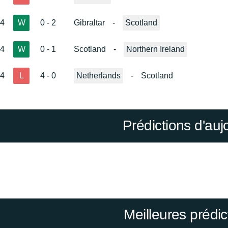
24
W
0 - 2
Gibraltar
-
Scotland
24
W
0 - 1
Scotland
-
Northern Ireland
24
L
4 - 0
Netherlands
-
Scotland
Prédictions d'auj
Meilleures prédic