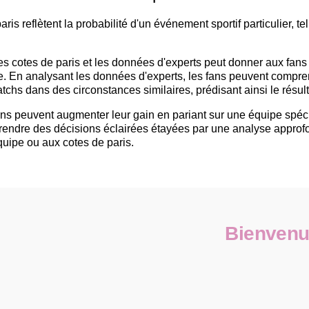
aris reflètent la probabilité d'un événement sportif particulier,
 cotes de paris et les données d'experts peut donner aux fans d
. En analysant les données d'experts, les fans peuvent compr
chs dans des circonstances similaires, prédisant ainsi le résult
ans peuvent augmenter leur gain en pariant sur une équipe spéci
prendre des décisions éclairées étayées par une analyse approfo
uipe ou aux cotes de paris.
Bienven