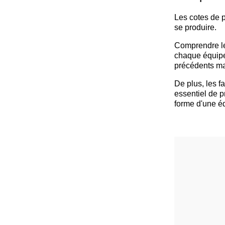
Les cotes de p
se produire.
Comprendre les
chaque équipe
précédents mat
De plus, les f
essentiel de 
forme d'une éq