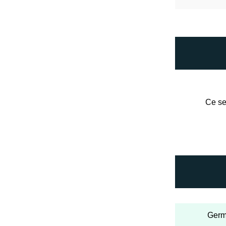
Ce se
Ger