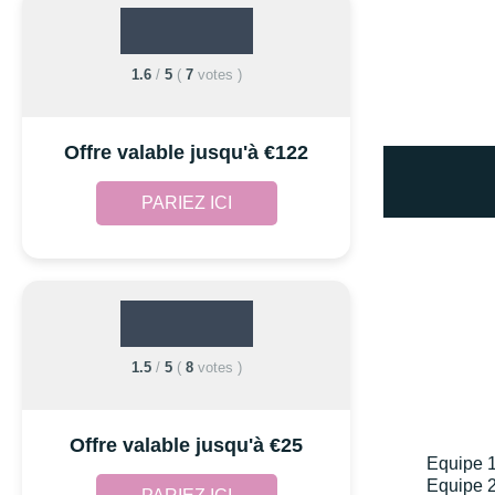
1.6
/
5
(
7
votes
)
Offre valable jusqu'à €122
PARIEZ ICI
1.5
/
5
(
8
votes
)
Offre valable jusqu'à €25
Equipe 1
Equipe 2