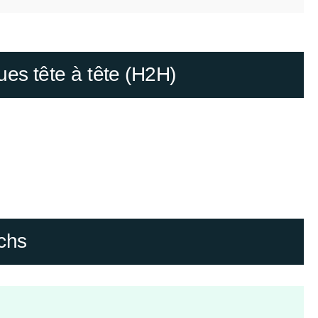
ues tête à tête (H2H)
chs