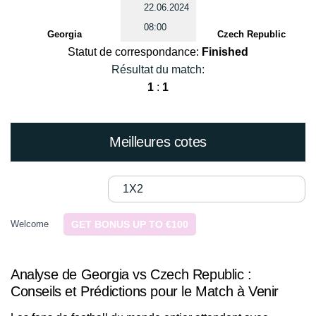
22.06.2024
08:00
Georgia
Czech Republic
Statut de correspondance:
Finished
Résultat du match:
1
:
1
Meilleures cotes
1X2
Welcome
GET BONUS UP TO €100
Analyse de Georgia vs Czech Republic :
Conseils et Prédictions pour le Match à Venir