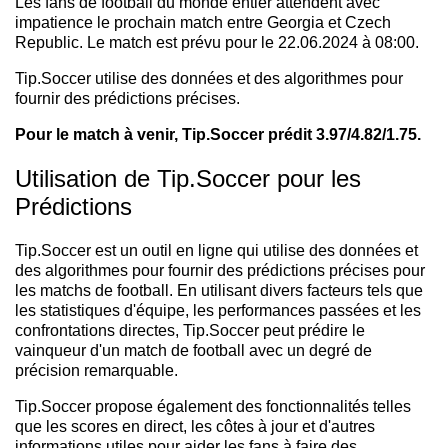
Les fans de football du monde entier attendent avec
impatience le prochain match entre Georgia et Czech
Republic. Le match est prévu pour le 22.06.2024 à 08:00.
Tip.Soccer utilise des données et des algorithmes pour
fournir des prédictions précises.
Pour le match à venir, Tip.Soccer prédit 3.97/4.82/1.75.
Utilisation de Tip.Soccer pour les
Prédictions
Tip.Soccer est un outil en ligne qui utilise des données et
des algorithmes pour fournir des prédictions précises pour
les matchs de football. En utilisant divers facteurs tels que
les statistiques d'équipe, les performances passées et les
confrontations directes, Tip.Soccer peut prédire le
vainqueur d'un match de football avec un degré de
précision remarquable.
Tip.Soccer propose également des fonctionnalités telles
que les scores en direct, les côtes à jour et d'autres
informations utiles pour aider les fans à faire des