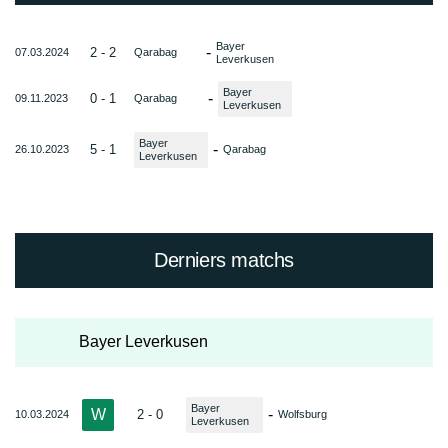
Bayer
-
2 - 2
07.03.2024
Qarabag
Leverkusen
Bayer
-
0 - 1
09.11.2023
Qarabag
Leverkusen
Bayer
-
5 - 1
26.10.2023
Qarabag
Leverkusen
Derniers matchs
Bayer Leverkusen
Bayer
W
-
2 - 0
10.03.2024
Wolfsburg
Leverkusen