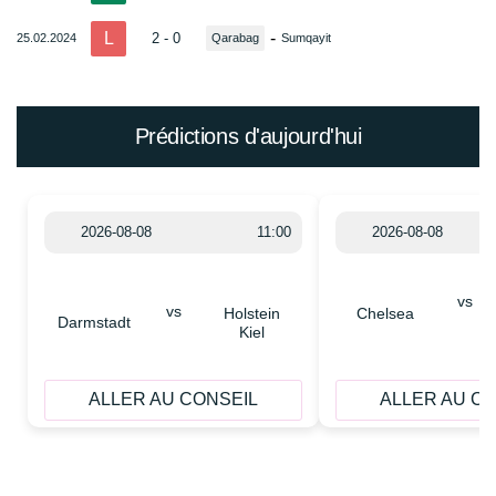
L
-
2 - 0
25.02.2024
Qarabag
Sumqayit
Prédictions d'aujourd'hui
2026-08-08
11:00
2026-08-08
vs
vs
Holstein
Chelsea
Darmstadt
Kiel
ALLER AU CONSEIL
ALLER AU C