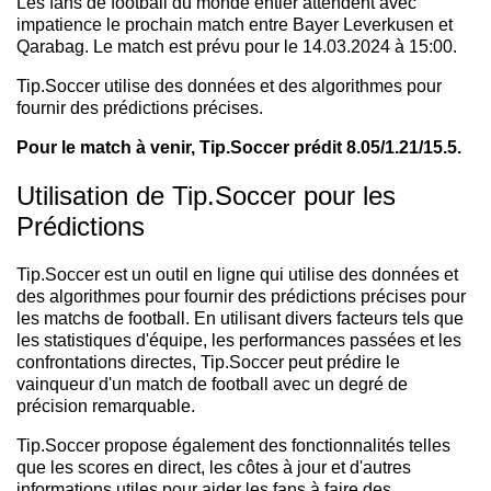
Les fans de football du monde entier attendent avec
impatience le prochain match entre Bayer Leverkusen et
Qarabag. Le match est prévu pour le 14.03.2024 à 15:00.
Tip.Soccer utilise des données et des algorithmes pour
fournir des prédictions précises.
Pour le match à venir, Tip.Soccer prédit 8.05/1.21/15.5.
Utilisation de Tip.Soccer pour les
Prédictions
Tip.Soccer est un outil en ligne qui utilise des données et
des algorithmes pour fournir des prédictions précises pour
les matchs de football. En utilisant divers facteurs tels que
les statistiques d'équipe, les performances passées et les
confrontations directes, Tip.Soccer peut prédire le
vainqueur d'un match de football avec un degré de
précision remarquable.
Tip.Soccer propose également des fonctionnalités telles
que les scores en direct, les côtes à jour et d'autres
informations utiles pour aider les fans à faire des