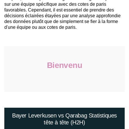
sur une équipe spécifique avec des cotes de paris
favorables. Cependant, il est essentiel de prendre des
décisions éclairées étayées par une analyse approfondie
des données plutôt que de simplement se fier à la forme
d'une équipe ou aux cotes de paris.
Bienvenu
Bayer Leverkusen vs Qarabag Statistiques
tête à tête (H2H)