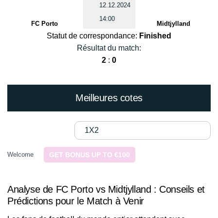
12.12.2024
14:00
FC Porto
Midtjylland
Statut de correspondance:
Finished
Résultat du match:
2
:
0
Meilleures cotes
1X2
Welcome
GET BONUS UP TO €100
Analyse de FC Porto vs Midtjylland : Conseils et
Prédictions pour le Match à Venir