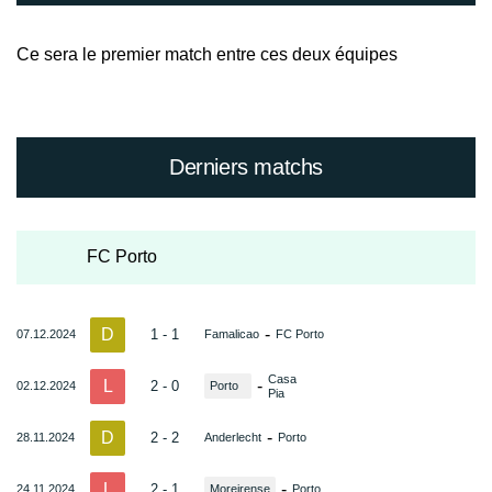
Ce sera le premier match entre ces deux équipes
Derniers matchs
FC Porto
D
-
1 - 1
07.12.2024
Famalicao
FC Porto
Casa
L
-
2 - 0
02.12.2024
Porto
Pia
D
-
2 - 2
28.11.2024
Anderlecht
Porto
L
-
2 - 1
24.11.2024
Moreirense
Porto