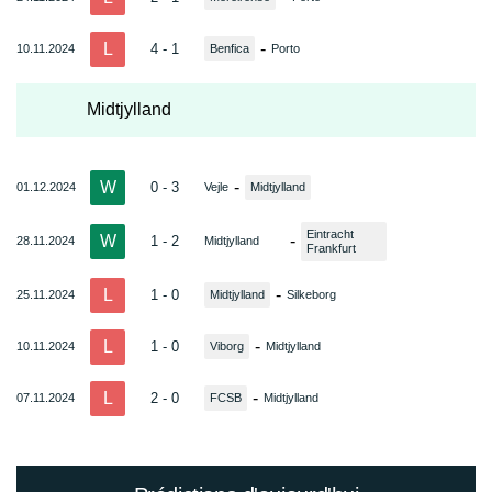
L
-
4 - 1
10.11.2024
Benfica
Porto
Midtjylland
W
-
0 - 3
01.12.2024
Vejle
Midtjylland
Eintracht
W
-
1 - 2
28.11.2024
Midtjylland
Frankfurt
L
-
1 - 0
25.11.2024
Midtjylland
Silkeborg
L
-
1 - 0
10.11.2024
Viborg
Midtjylland
L
-
2 - 0
07.11.2024
FCSB
Midtjylland