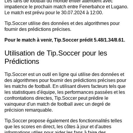
Les fans de football du monde entier attendent avec
impatience le prochain match entre Fenerbahce et Lugano.
Le match est prévu pour le 30.07.2024 à 12:00.
Tip.Soccer utilise des données et des algorithmes pour
fournir des prédictions précises.
Pour le match à venir, Tip.Soccer prédit 5.48/1.34/8.61.
Utilisation de Tip.Soccer pour les
Prédictions
Tip.Soccer est un outil en ligne qui utilise des données et
des algorithmes pour fournir des prédictions précises pour
les matchs de football. En utilisant divers facteurs tels que
les statistiques d'équipe, les performances passées et les
confrontations directes, Tip.Soccer peut prédire le
vainqueur d'un match de football avec un degré de
précision remarquable.
Tip.Soccer propose également des fonctionnalités telles
que les scores en direct, les côtes à jour et d'autres
informations utiles pour aider les fans à faire des