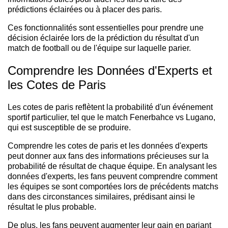
prédictions éclairées ou à placer des paris.
Ces fonctionnalités sont essentielles pour prendre une
décision éclairée lors de la prédiction du résultat d'un
match de football ou de l'équipe sur laquelle parier.
Comprendre les Données d'Experts et
les Cotes de Paris
Les cotes de paris reflètent la probabilité d'un événement
sportif particulier, tel que le match Fenerbahce vs Lugano,
qui est susceptible de se produire.
Comprendre les cotes de paris et les données d'experts
peut donner aux fans des informations précieuses sur la
probabilité de résultat de chaque équipe. En analysant les
données d'experts, les fans peuvent comprendre comment
les équipes se sont comportées lors de précédents matchs
dans des circonstances similaires, prédisant ainsi le
résultat le plus probable.
De plus, les fans peuvent augmenter leur gain en pariant