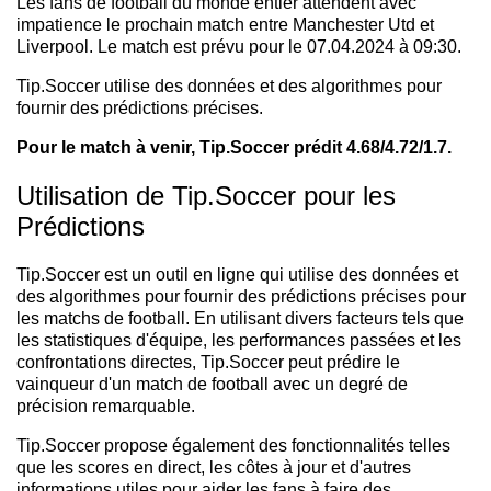
Les fans de football du monde entier attendent avec
impatience le prochain match entre Manchester Utd et
Liverpool. Le match est prévu pour le 07.04.2024 à 09:30.
Tip.Soccer utilise des données et des algorithmes pour
fournir des prédictions précises.
Pour le match à venir, Tip.Soccer prédit 4.68/4.72/1.7.
Utilisation de Tip.Soccer pour les
Prédictions
Tip.Soccer est un outil en ligne qui utilise des données et
des algorithmes pour fournir des prédictions précises pour
les matchs de football. En utilisant divers facteurs tels que
les statistiques d'équipe, les performances passées et les
confrontations directes, Tip.Soccer peut prédire le
vainqueur d'un match de football avec un degré de
précision remarquable.
Tip.Soccer propose également des fonctionnalités telles
que les scores en direct, les côtes à jour et d'autres
informations utiles pour aider les fans à faire des