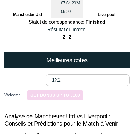
07.04.2024
09:30
Manchester Utd
Liverpool
Statut de correspondance:
Finished
Résultat du match:
2
:
2
Meilleures cotes
1X2
Welcome
GET BONUS UP TO €100
Analyse de Manchester Utd vs Liverpool :
Conseils et Prédictions pour le Match à Venir