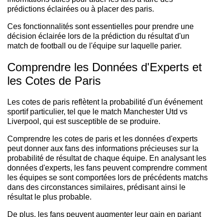
prédictions éclairées ou à placer des paris.
Ces fonctionnalités sont essentielles pour prendre une
décision éclairée lors de la prédiction du résultat d'un
match de football ou de l'équipe sur laquelle parier.
Comprendre les Données d'Experts et
les Cotes de Paris
Les cotes de paris reflètent la probabilité d'un événement
sportif particulier, tel que le match Manchester Utd vs
Liverpool, qui est susceptible de se produire.
Comprendre les cotes de paris et les données d'experts
peut donner aux fans des informations précieuses sur la
probabilité de résultat de chaque équipe. En analysant les
données d'experts, les fans peuvent comprendre comment
les équipes se sont comportées lors de précédents matchs
dans des circonstances similaires, prédisant ainsi le
résultat le plus probable.
De plus, les fans peuvent augmenter leur gain en pariant