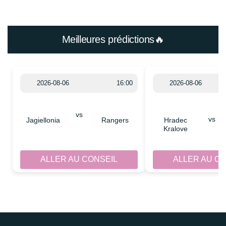
Meilleures prédictions🔥
2026-08-06
16:00
2026-08-06
vs
vs
Jagiellonia
Rangers
Hradec
Kralove
ALLER AU CONSEIL
ALLER AU C