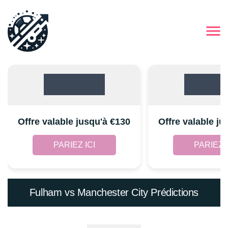
Offre valable jusqu'à €130
Offre valable ju
PARIEZ ICI
PARIEZ I
Fulham vs Manchester City Prédictions