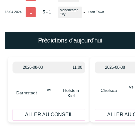
Manchester
L
-
5 - 1
13.04.2024
Luton Town
City
Prédictions d'aujourd'hui
2026-08-08
11:00
2026-08-08
vs
vs
Holstein
Chelsea
Darmstadt
Kiel
ALLER AU CONSEIL
ALLER AU C