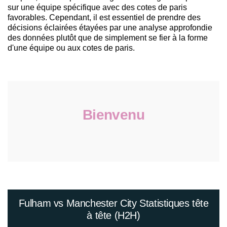
sur une équipe spécifique avec des cotes de paris
favorables. Cependant, il est essentiel de prendre des
décisions éclairées étayées par une analyse approfondie
des données plutôt que de simplement se fier à la forme
d'une équipe ou aux cotes de paris.
Bienvenu
Fulham vs Manchester City Statistiques tête
à tête (H2H)