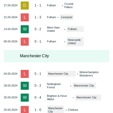
Crystal
D
-
1 - 1
27.04.2024
Fulham
Palace
L
-
1 - 3
21.04.2024
Fulham
Liverpool
West Ham
W
-
0 - 2
14.04.2024
Fulham
United
Newcastle
L
-
0 - 1
06.04.2024
Fulham
United
Manchester City
Wolverhampton
L
-
5 - 1
04.05.2024
Manchester City
Wanderers
Nottingham
W
-
0 - 2
28.04.2024
Manchester City
Forest
Brighton & Hove
W
-
0 - 4
25.04.2024
Manchester City
Albion
Manchester
L
-
1 - 0
20.04.2024
Chelsea
City