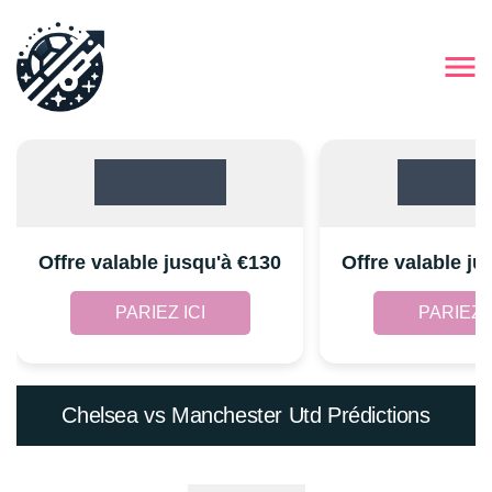
Offre valable jusqu'à €130
Offre valable ju
PARIEZ ICI
PARIEZ I
Chelsea vs Manchester Utd Prédictions