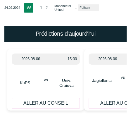
Manchester
W
-
1 - 2
24.02.2024
Fulham
United
Prédictions d'aujourd'hui
2026-08-06
15:00
2026-08-06
vs
vs
Univ.
Jagiellonia
KuPS
Craiova
ALLER AU CONSEIL
ALLER AU C