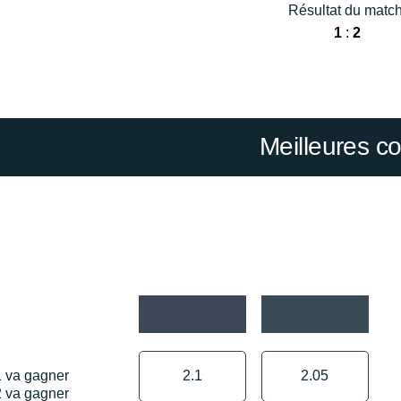
Résultat du match
1
:
2
Meilleures c
 va gagner
2.1
2.05
 va gagner