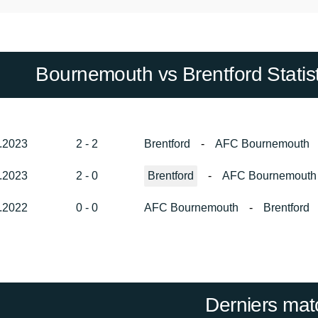
Bournemouth vs Brentford Statist
.2023
2 - 2
Brentford
-
AFC Bournemouth
.2023
2 - 0
Brentford
-
AFC Bournemouth
.2022
0 - 0
AFC Bournemouth
-
Brentford
Derniers mat