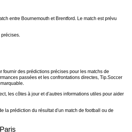
atch entre Bournemouth et Brentford. Le match est prévu
 précises.
ur fournir des prédictions précises pour les matchs de
erformances passées et les confrontations directes, Tip.Soccer
remarquable.
t, les côtes à jour et d'autres informations utiles pour aider
e la prédiction du résultat d'un match de football ou de
Paris