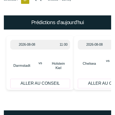
Prédictions d'aujourd'hui
2026-08-08
11:00
2026-08-08
vs
vs
Holstein
Chelsea
Darmstadt
Kiel
ALLER AU CONSEIL
ALLER AU C