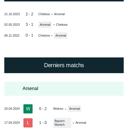
-
2 - 2
21.10.2023
Chelsea
Arsenal
-
3 - 1
02.05.2023
Arsenal
Chelsea
-
0 - 1
06.11.2022
Chelsea
Arsenal
Derniers matchs
Arsenal
W
-
0 - 2
20.04.2024
Wolves
Arsenal
Bayern
L
-
1 - 0
17.04.2024
Arsenal
Munich