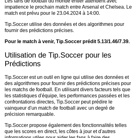
Les fans de football du monde entier attendent avec
impatience le prochain match entre Arsenal et Chelsea. Le
match est prévu pour le 23.04.2024 à 14:00.
Tip.Soccer utilise des données et des algorithmes pour
fournir des prédictions précises.
Pour le match à venir, Tip.Soccer prédit 5.13/1.46/7.39.
Utilisation de Tip.Soccer pour les
Prédictions
Tip.Soccer est un outil en ligne qui utilise des données et
des algorithmes pour fournir des prédictions précises pour
les matchs de football. En utilisant divers facteurs tels que
les statistiques d'équipe, les performances passées et les
confrontations directes, Tip.Soccer peut prédire le
vainqueur d'un match de football avec un degré de
précision remarquable.
Tip.Soccer propose également des fonctionnalités telles
que les scores en direct, les côtes à jour et d'autres
informations utiles pour aider les fans à faire des