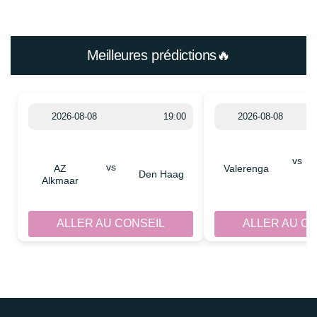
Meilleures prédictions🔥
2026-08-08
19:00
2026-08-08
vs
vs
AZ
Valerenga
Den Haag
Alkmaar
ALLER AU CONSEIL
ALLER AU C