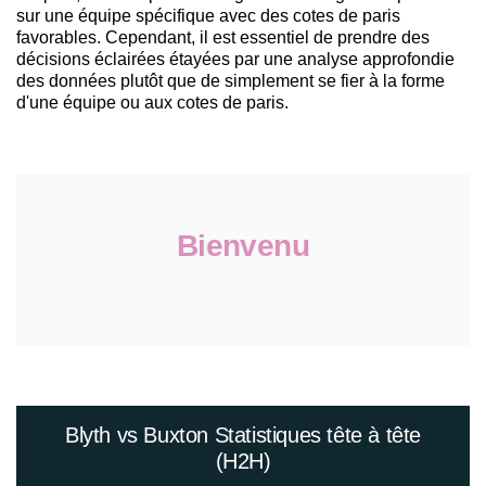
sur une équipe spécifique avec des cotes de paris
favorables. Cependant, il est essentiel de prendre des
décisions éclairées étayées par une analyse approfondie
des données plutôt que de simplement se fier à la forme
d'une équipe ou aux cotes de paris.
Bienvenu
Blyth vs Buxton Statistiques tête à tête
(H2H)