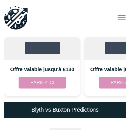
Offre valable jusqu'à €130
Offre valable ju
PARIEZ ICI
PARIEZ I
Blyth vs Buxton Prédictions