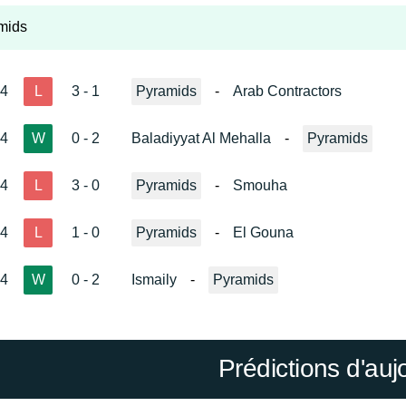
mids
24
L
3 - 1
Pyramids
-
Arab Contractors
24
W
0 - 2
Baladiyyat Al Mehalla
-
Pyramids
24
L
3 - 0
Pyramids
-
Smouha
24
L
1 - 0
Pyramids
-
El Gouna
24
W
0 - 2
Ismaily
-
Pyramids
Prédictions d'auj