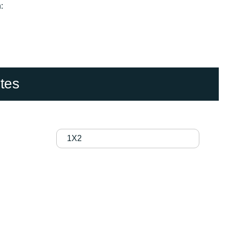
:
otes
1X2