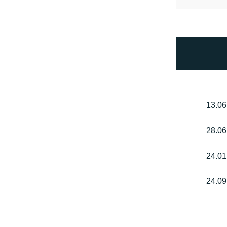
13.06
28.06
24.01
24.09