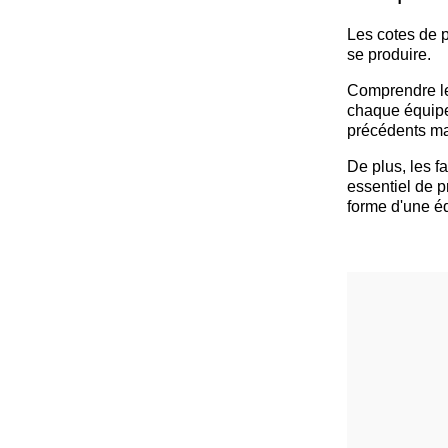
Les cotes de p
se produire.
Comprendre les
chaque équipe
précédents mat
De plus, les f
essentiel de 
forme d'une éq