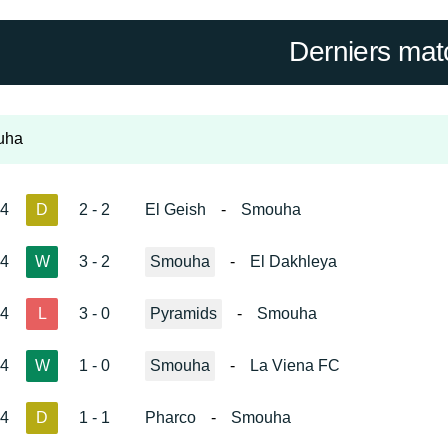
Derniers mat
uha
24
D
2 - 2
El Geish
-
Smouha
24
W
3 - 2
Smouha
-
El Dakhleya
24
L
3 - 0
Pyramids
-
Smouha
24
W
1 - 0
Smouha
-
La Viena FC
24
D
1 - 1
Pharco
-
Smouha