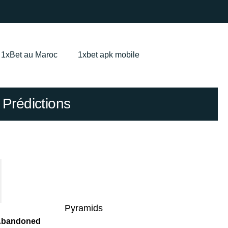
1xBet au Maroc
1xbet apk mobile
Prédictions
Pyramids
bandoned