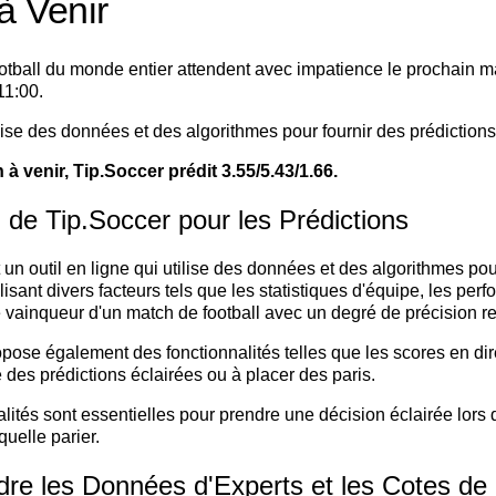
à Venir
ootball du monde entier attendent avec impatience le prochain 
11:00.
lise des données et des algorithmes pour fournir des prédictions
 à venir, Tip.Soccer prédit 3.55/5.43/1.66.
on de Tip.Soccer pour les Prédictions
 un outil en ligne qui utilise des données et des algorithmes po
tilisant divers facteurs tels que les statistiques d'équipe, les p
e vainqueur d'un match de football avec un degré de précision 
pose également des fonctionnalités telles que les scores en direc
re des prédictions éclairées ou à placer des paris.
lités sont essentielles pour prendre une décision éclairée lors d
quelle parier.
e les Données d'Experts et les Cotes de 