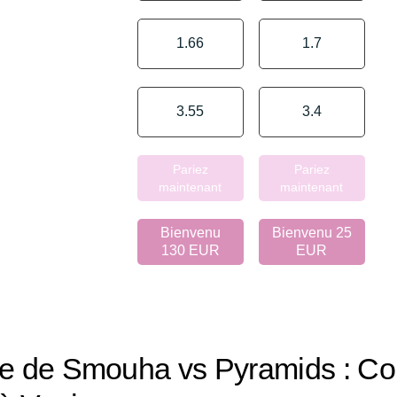
1.66
1.7
3.55
3.4
Pariez
Pariez
maintenant
maintenant
Bienvenu
Bienvenu 25
130 EUR
EUR
e de Smouha vs Pyramids : Cons