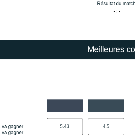
Résultat du match
-
:
-
Meilleures c
 va gagner
5.43
4.5
 va gagner