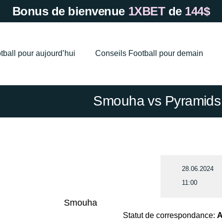
Bonus de bienvenue
1XBET
de
144$
tball pour aujourd’hui
Conseils Football pour demain
Smouha vs Pyramids 
28.06.2024
11:00
Smouha
Statut de correspondance:
A