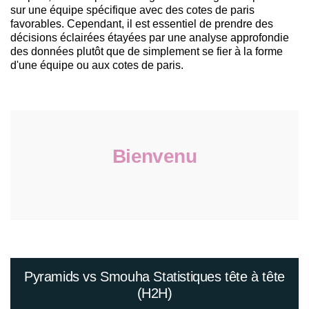
sur une équipe spécifique avec des cotes de paris
favorables. Cependant, il est essentiel de prendre des
décisions éclairées étayées par une analyse approfondie
des données plutôt que de simplement se fier à la forme
d'une équipe ou aux cotes de paris.
Bienvenu
Pyramids vs Smouha Statistiques tête à tête
(H2H)