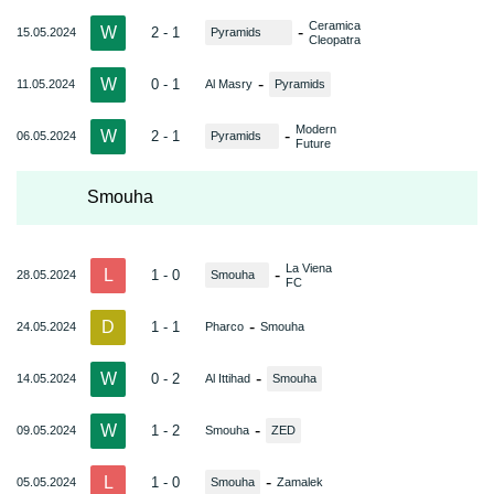
Ceramica
W
-
2 - 1
15.05.2024
Pyramids
Cleopatra
W
-
0 - 1
11.05.2024
Al Masry
Pyramids
Modern
W
-
2 - 1
06.05.2024
Pyramids
Future
Smouha
La Viena
L
-
1 - 0
28.05.2024
Smouha
FC
D
-
1 - 1
24.05.2024
Pharco
Smouha
W
-
0 - 2
14.05.2024
Al Ittihad
Smouha
W
-
1 - 2
09.05.2024
Smouha
ZED
L
-
1 - 0
05.05.2024
Smouha
Zamalek