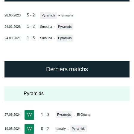
-
5 - 2
28.06.2023
Pyramids
Smouha
-
1 - 2
24.01.2023
Smouha
Pyramids
-
1 - 3
24.09.2021
Smouha
Pyramids
Derniers matchs
Pyramids
W
-
1 - 0
27.05.2024
Pyramids
El Gouna
W
-
0 - 2
19.05.2024
Ismaily
Pyramids