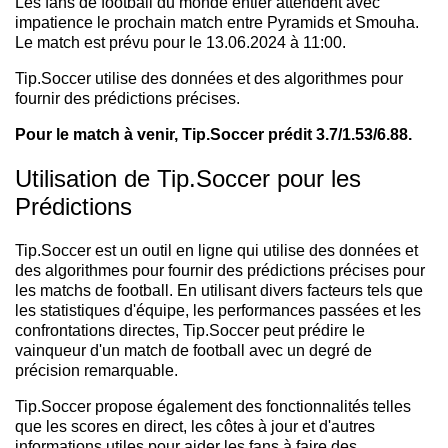
Les fans de football du monde entier attendent avec
impatience le prochain match entre Pyramids et Smouha.
Le match est prévu pour le 13.06.2024 à 11:00.
Tip.Soccer utilise des données et des algorithmes pour
fournir des prédictions précises.
Pour le match à venir, Tip.Soccer prédit 3.7/1.53/6.88.
Utilisation de Tip.Soccer pour les
Prédictions
Tip.Soccer est un outil en ligne qui utilise des données et
des algorithmes pour fournir des prédictions précises pour
les matchs de football. En utilisant divers facteurs tels que
les statistiques d'équipe, les performances passées et les
confrontations directes, Tip.Soccer peut prédire le
vainqueur d'un match de football avec un degré de
précision remarquable.
Tip.Soccer propose également des fonctionnalités telles
que les scores en direct, les côtes à jour et d'autres
informations utiles pour aider les fans à faire des