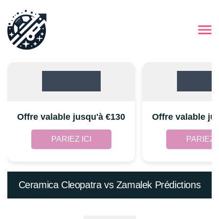
Offre valable jusqu'à €130
Offre valable ju
PARIEZ ICI
PARIEZ I
Ceramica Cleopatra vs Zamalek Prédictions