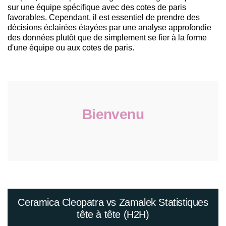
sur une équipe spécifique avec des cotes de paris
favorables. Cependant, il est essentiel de prendre des
décisions éclairées étayées par une analyse approfondie
des données plutôt que de simplement se fier à la forme
d'une équipe ou aux cotes de paris.
Bienvenu
Ceramica Cleopatra vs Zamalek Statistiques
tête à tête (H2H)