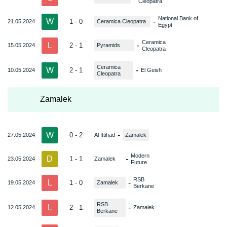
Cleopatra
National Bank of
W
-
1 - 0
21.05.2024
Ceramica Cleopatra
Egypt
Ceramica
L
-
2 - 1
15.05.2024
Pyramids
Cleopatra
Ceramica
W
-
2 - 1
10.05.2024
El Geish
Cleopatra
Zamalek
W
-
0 - 2
27.05.2024
Al Ittihad
Zamalek
Modern
D
-
1 - 1
23.05.2024
Zamalek
Future
RSB
L
-
1 - 0
19.05.2024
Zamalek
Berkane
RSB
L
-
2 - 1
12.05.2024
Zamalek
Berkane