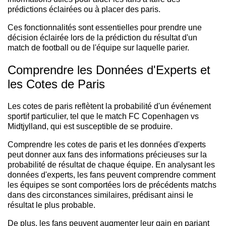
prédictions éclairées ou à placer des paris.
Ces fonctionnalités sont essentielles pour prendre une
décision éclairée lors de la prédiction du résultat d'un
match de football ou de l'équipe sur laquelle parier.
Comprendre les Données d'Experts et
les Cotes de Paris
Les cotes de paris reflètent la probabilité d'un événement
sportif particulier, tel que le match FC Copenhagen vs
Midtjylland, qui est susceptible de se produire.
Comprendre les cotes de paris et les données d'experts
peut donner aux fans des informations précieuses sur la
probabilité de résultat de chaque équipe. En analysant les
données d'experts, les fans peuvent comprendre comment
les équipes se sont comportées lors de précédents matchs
dans des circonstances similaires, prédisant ainsi le
résultat le plus probable.
De plus, les fans peuvent augmenter leur gain en pariant