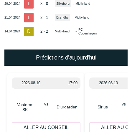
L
-
3 - 0
29.04.2024
Silkeborg
Midtjylland
L
-
2 - 1
21.04.2024
Brøndby
Midtjylland
FC
D
-
2 - 2
14.04.2024
Midtjylland
Copenhagen
Prédictions d'aujourd'hui
2026-08-10
17:00
2026-08-10
vs
vs
Vasteras
Djurgarden
Sirius
SK
ALLER AU CONSEIL
ALLER AU C