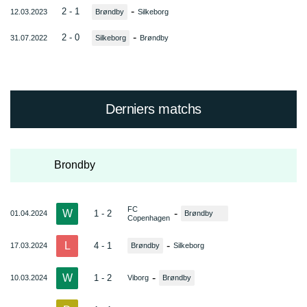
-
2 - 1
12.03.2023
Brøndby
Silkeborg
-
2 - 0
31.07.2022
Silkeborg
Brøndby
Derniers matchs
Brondby
FC
W
-
1 - 2
01.04.2024
Brøndby
Copenhagen
L
-
4 - 1
17.03.2024
Brøndby
Silkeborg
W
-
1 - 2
10.03.2024
Viborg
Brøndby