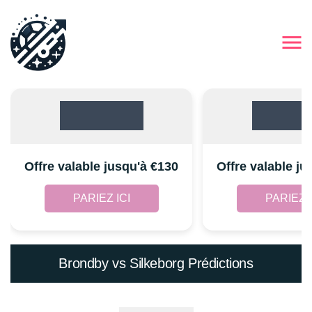
Offre valable jusqu'à €130
Offre valable ju
PARIEZ ICI
PARIEZ I
Brondby vs Silkeborg Prédictions