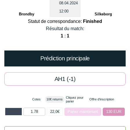
08.04.2024
12:00
Brondby
Silkeborg
Statut de correspondance:
Finished
Résultat du match:
1
:
1
Prédiction principale
AH1 (-1)
Cliquez pour
Cotes
10€ returns
Offre d'inscription
parier
1.78
22,0€
Pariez maintenant
130 EUR