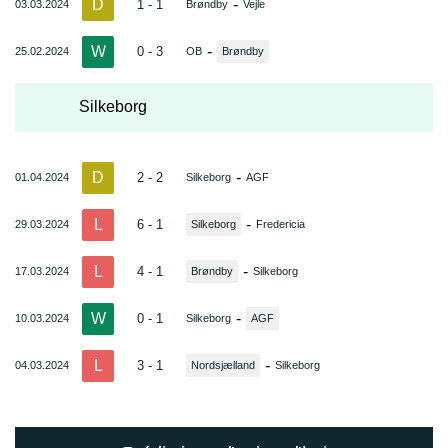
D
-
1 - 1
03.03.2024
Brøndby
Vejle
W
-
0 - 3
25.02.2024
OB
Brøndby
Silkeborg
D
-
2 - 2
01.04.2024
Silkeborg
AGF
L
-
6 - 1
29.03.2024
Silkeborg
Fredericia
L
-
4 - 1
17.03.2024
Brøndby
Silkeborg
W
-
0 - 1
10.03.2024
Silkeborg
AGF
L
-
3 - 1
04.03.2024
Nordsjælland
Silkeborg