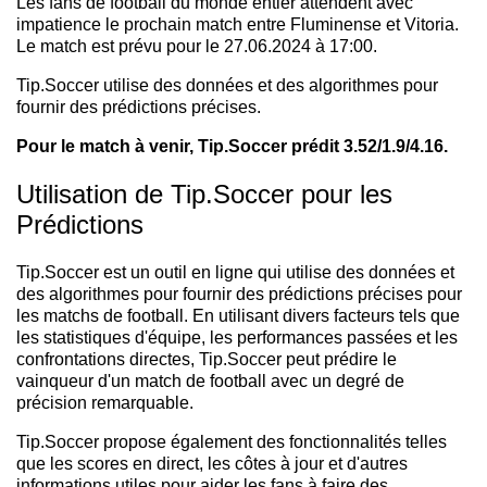
Les fans de football du monde entier attendent avec
impatience le prochain match entre Fluminense et Vitoria.
Le match est prévu pour le 27.06.2024 à 17:00.
Tip.Soccer utilise des données et des algorithmes pour
fournir des prédictions précises.
Pour le match à venir, Tip.Soccer prédit 3.52/1.9/4.16.
Utilisation de Tip.Soccer pour les
Prédictions
Tip.Soccer est un outil en ligne qui utilise des données et
des algorithmes pour fournir des prédictions précises pour
les matchs de football. En utilisant divers facteurs tels que
les statistiques d'équipe, les performances passées et les
confrontations directes, Tip.Soccer peut prédire le
vainqueur d'un match de football avec un degré de
précision remarquable.
Tip.Soccer propose également des fonctionnalités telles
que les scores en direct, les côtes à jour et d'autres
informations utiles pour aider les fans à faire des