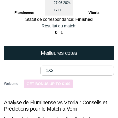
27.06.2024
17:00
Fluminense
Vitoria
Statut de correspondance:
Finished
Résultat du match:
0
:
1
Meilleures cotes
1X2
Welcome
GET BONUS UP TO €100
Analyse de Fluminense vs Vitoria : Conseils et
Prédictions pour le Match à Venir