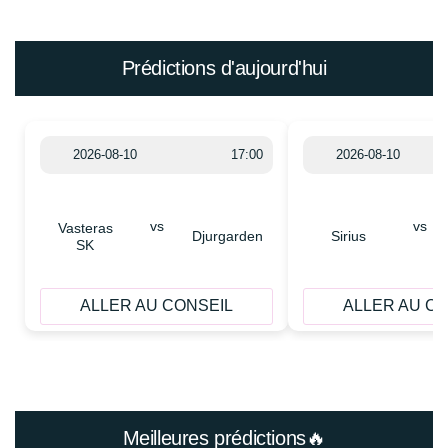
Prédictions d'aujourd'hui
2026-08-10
17:00
2026-08-10
vs
vs
Vasteras
Djurgarden
Sirius
SK
ALLER AU CONSEIL
ALLER AU C
Meilleures prédictions🔥