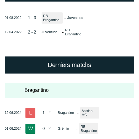
RB
-
1 - 0
01.08.2022
Juventude
Bragantino
RB
-
2 - 2
12.04.2022
Juventude
Bragantino
Derniers matchs
Bragantino
Atletico-
L
-
1 - 2
12.06.2024
Bragantino
MG
RB
W
-
0 - 2
01.06.2024
Grêmio
Bragantino