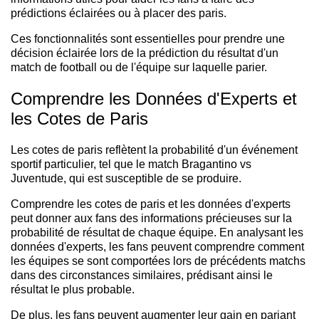
prédictions éclairées ou à placer des paris.
Ces fonctionnalités sont essentielles pour prendre une
décision éclairée lors de la prédiction du résultat d'un
match de football ou de l'équipe sur laquelle parier.
Comprendre les Données d'Experts et
les Cotes de Paris
Les cotes de paris reflètent la probabilité d'un événement
sportif particulier, tel que le match Bragantino vs
Juventude, qui est susceptible de se produire.
Comprendre les cotes de paris et les données d'experts
peut donner aux fans des informations précieuses sur la
probabilité de résultat de chaque équipe. En analysant les
données d'experts, les fans peuvent comprendre comment
les équipes se sont comportées lors de précédents matchs
dans des circonstances similaires, prédisant ainsi le
résultat le plus probable.
De plus, les fans peuvent augmenter leur gain en pariant