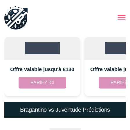
Offre valable jusqu'à €130
Offre valable ju
PARIEZ ICI
PARIEZ I
Bragantino vs Juventude Prédictions