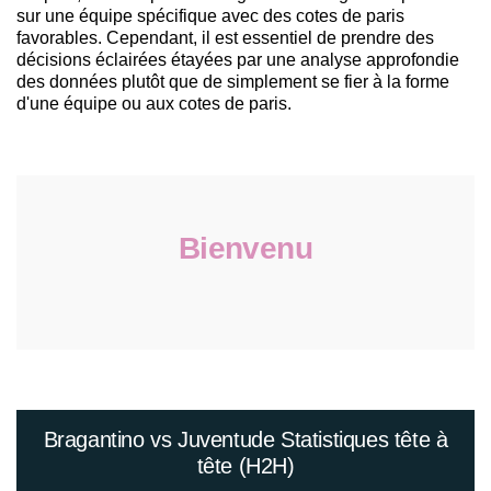
sur une équipe spécifique avec des cotes de paris
favorables. Cependant, il est essentiel de prendre des
décisions éclairées étayées par une analyse approfondie
des données plutôt que de simplement se fier à la forme
d'une équipe ou aux cotes de paris.
Bienvenu
Bragantino vs Juventude Statistiques tête à
tête (H2H)