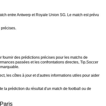
match entre Antwerp et Royale Union SG. Le match est prévu
 précises.
ur fournir des prédictions précises pour les matchs de
erformances passées et les confrontations directes, Tip.Soccer
remarquable.
t, les côtes à jour et d'autres informations utiles pour aider
e la prédiction du résultat d'un match de football ou de
Paris