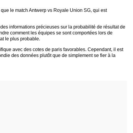
 tel que le match Antwerp vs Royale Union SG, qui est
es informations précieuses sur la probabilité de résultat de
endre comment les équipes se sont comportées lors de
at le plus probable.
fique avec des cotes de paris favorables. Cependant, il est
ndie des données plutôt que de simplement se fier à la
u