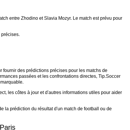
atch entre Zhodino et Slavia Mozyr. Le match est prévu pour
 précises.
ur fournir des prédictions précises pour les matchs de
erformances passées et les confrontations directes, Tip.Soccer
remarquable.
t, les côtes à jour et d'autres informations utiles pour aider
e la prédiction du résultat d'un match de football ou de
Paris