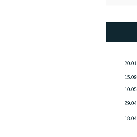
20.01
15.09
10.05
29.04
18.04