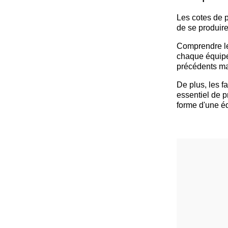
Les cotes de p
de se produire
Comprendre les
chaque équipe
précédents mat
De plus, les f
essentiel de 
forme d'une éq