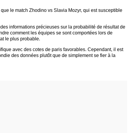
tel que le match Zhodino vs Slavia Mozyr, qui est susceptible
es informations précieuses sur la probabilité de résultat de
endre comment les équipes se sont comportées lors de
at le plus probable.
fique avec des cotes de paris favorables. Cependant, il est
ndie des données plutôt que de simplement se fier à la
u