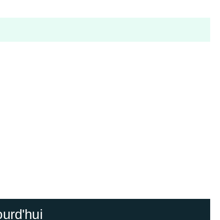
ourd'hui