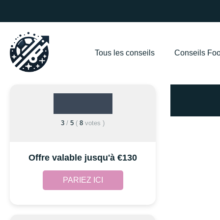
Tous les conseils
Conseils Foo
3
/
5
(
8
votes
)
Offre valable jusqu'à €130
PARIEZ ICI