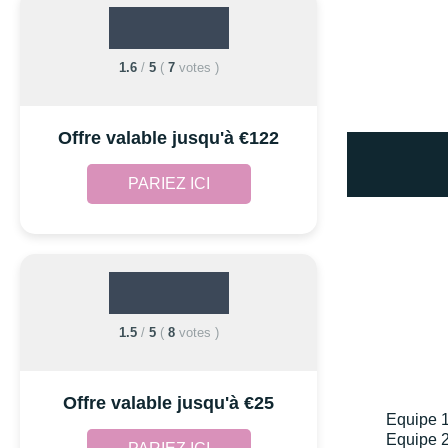
1.6
/
5
(
7
votes
)
Offre valable jusqu'à €122
PARIEZ ICI
1.5
/
5
(
8
votes
)
Offre valable jusqu'à €25
Equipe 1
Equipe 2